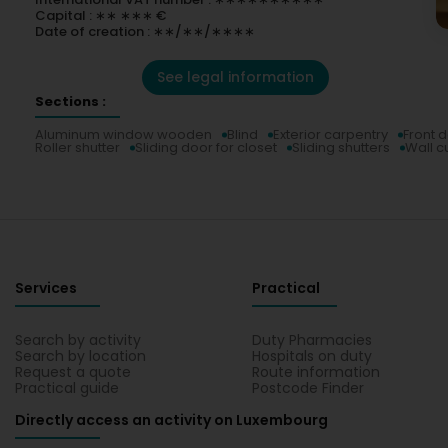
Capital : ∗∗ ∗∗∗ €
Date of creation : ∗∗/∗∗/∗∗∗∗
See legal information
Sections :
Aluminum window wooden
Blind
Exterior carpentry
Front 
Roller shutter
Sliding door for closet
Sliding shutters
Wall c
Services
Practical
Search by activity
Duty Pharmacies
Search by location
Hospitals on duty
Request a quote
Route information
Practical guide
Postcode Finder
Directly access an activity on Luxembourg