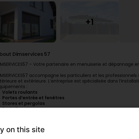
bout Dimservices 57
IMSERVICES57 – Votre partenaire en menuiserie et dépannage e
IMSERVICES57 accompagne les particuliers et les professionnels 
ntérieure et extérieure. L’entreprise est spécialisée dans l’installa
quipements :
Volets roulants
Portes d’entrée et fenêtres
Stores et pergolas
Portails
es services sur mesure
IMSERVICES57 propose la fabrication et la pose sur mesure pour 
Portes coulissantes, placards, escaliers en bois, bardages
,
y on this site
L’entreprise travaille avec des matériaux de haute qualité tels 
our garantir durabilité et esthétisme.