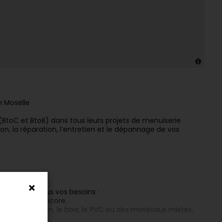
n Moselle
(BtoC et BtoB) dans tous leurs projets de menuiserie
tion, la réparation, l’entretien et le dépannage de vos
répondre à tous vos besoins :
 et bien plus encore.
que l’aluminium, le bois, le PVC ou des matériaux mixtes,