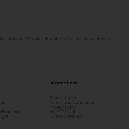
lind
Louver
Pergola
Portal
PVC aluminium window
Informations
s
Terms of use
 us
Terms and Conditions
Privacy Policy
yBusiness
My GDPR Rights
sight
Cookies settings