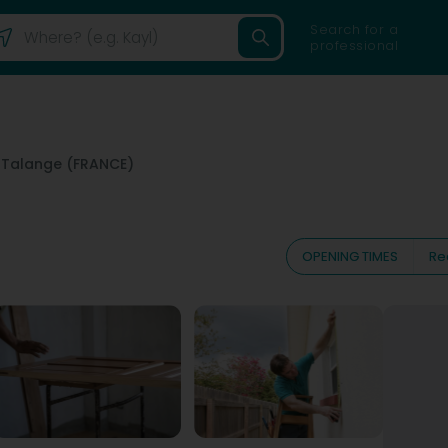
Search for a
professional
5
Talange (FRANCE)
OPENING TIMES
Re