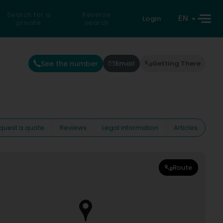
Search for a
Reverse
EN
Login
private
search
See the number
Email
Getting There
quest a quote
Reviews
Legal information
Articles
Route