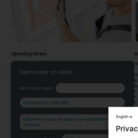
Opening times
A
D
Demander un devis
D
i
é
Nom du projet :
D
English
D
Privac
p