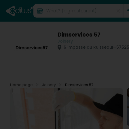
Dimservices 57
Joinery
6 Impasse du Ruisseau
F-5752
Home page
Joinery
Dimservices 57