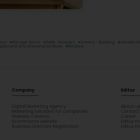
door
Garage doors
Gate
Joinery
Joinery - Building
Lamella b
upboard and dressing furniture
Window
Company
Editus
Digital Marketing Agency
About u
Marketing solutions for companies
Contact
Website creation
Career
Ecommerce website
Editus m
Business Directory Registration
Editus In