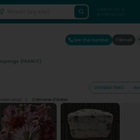
Search for a
professional
See the number
Email
Hayange (FRANCE)
OPENING TIMES
Re
tessen shop
Crèmerie d'Antan