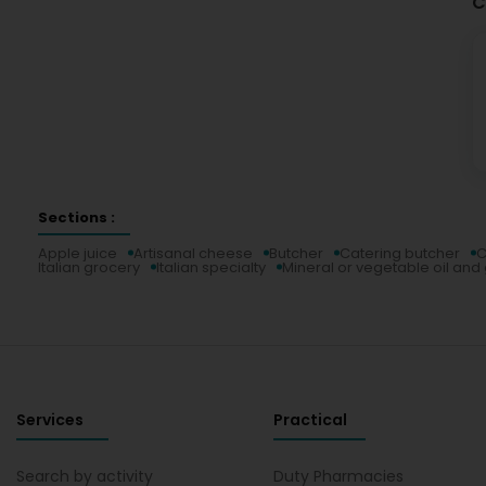
C
Sections :
Apple juice
Artisanal cheese
Butcher
Catering butcher
C
Italian grocery
Italian specialty
Mineral or vegetable oil and
Services
Practical
Search by activity
Duty Pharmacies