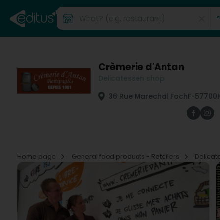
Crèmerie d'Antan
Delicatessen shop
36 Rue Marechal Foch
F-57700
Home page
General food products - Retailers
Delica