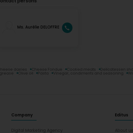
ontact persons
Ms. Aurélie DELOFFRE
heese dairies
Cheese Fondue
Cooked meats
Delicatessen sh
 grease
Olive oil
Pasta
Vinegar, condiments and seasoning
Wi
Company
Editus
Digital Marketing Agency
About u