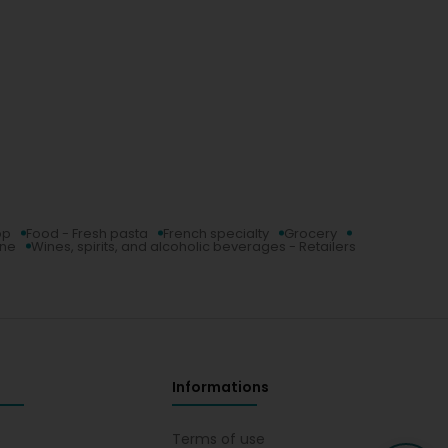
op
Food - Fresh pasta
French specialty
Grocery
ne
Wines, spirits, and alcoholic beverages - Retailers
Informations
s
Terms of use