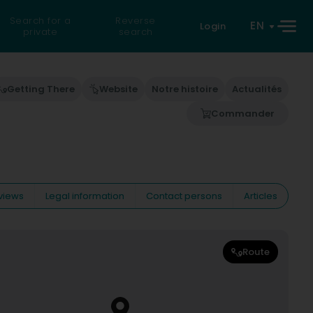
Search for a
Reverse
EN
Login
private
search
Getting There
Website
Notre histoire
Actualités
Commander
views
Legal information
Contact persons
Articles
Route