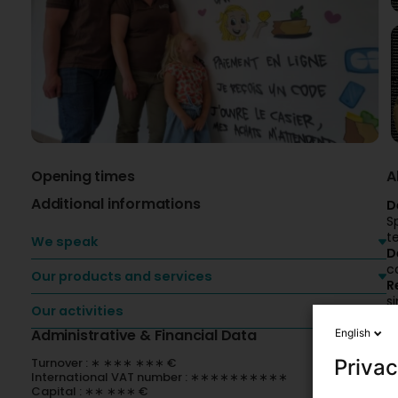
Opening times
A
Additional informations
D
S
t
We speak
D
c
Our products and services
R
si
Our activities
D
Administrative & Financial Data
English
Privac
Turnover : ∗ ∗∗∗ ∗∗∗ €
International VAT number : ∗∗∗∗∗∗∗∗∗∗
Capital : ∗∗ ∗∗∗ €