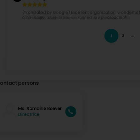
(Translated by Google) Excellent organization, wonderfu
организация, замечательный коллектив и руководство!!!!
DOSTERT Jeannot
3 Year(s) ago
1
2
...
Ayleena Deckers
4 Year(s) ago
Aer chaufferen fueren kriminell , bal hannen drop, kee 
accident komm well guernet gekukt guf. weider sou. eng
ontact persons
romdrem fiert ! (Translated by Google) Aer drivers drive c
have had an accident at the roundabout because they didn'
when Aer cars drive around like that!
Ms. Romaine Boever
Directrice