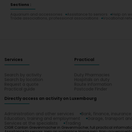
Sections :
Aquarium and accessories
Assistance to seniors
Help on w
Trade associations, professional associations
Vocational reha
Services
Practical
Search by activity
Duty Pharmacies
Search by location
Hospitals on duty
Request a quote
Route information
Practical guide
Postcode Finder
Directly access an activity on Luxembourg
Administration and other services
Bank, finance, insurance
Education, training and employment
Garage, transport and
Services at the specialists
Trading
CIGR Canton Grevenmacher in Grevenmacher, full practical informatio
Assistance to seniors, Help on workplace, Home Help, Non-governmental o