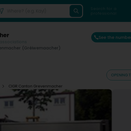
Search for a
professional
her
See the numbe
 associations
enmacher (Gréiwemaacher)
OPENING T
CIGR Canton Grevenmacher