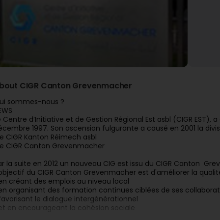
bout CIGR Canton Grevenmacher
ui sommes-nous ?
EWS
e Centre d’Initiative et de Gestion Régional Est asbl (CIGR EST), a
écembre 1997. Son ascension fulgurante a causé en 2001 la divisi
 le CIGR Kanton Réimech asbl
 le CIGR Canton Grevenmacher
ar la suite en 2012 un nouveau CIG est issu du CIGR Canton Greve
'objectif du CIGR Canton Grevenmacher est d'améliorer la qualité
 en créant des emplois au niveau local
 en organisant des formation continues ciblées de ses collabora
 favorisant le dialogue intergénérationnel
 et en encourageant la cohésion sociale