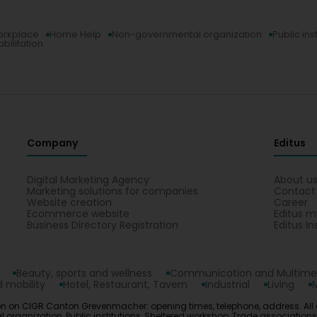
orkplace
Home Help
Non-governmental organization
Public ins
bilitation
Company
Editus
Digital Marketing Agency
About u
Marketing solutions for companies
Contact
Website creation
Career
Ecommerce website
Editus m
Business Directory Registration
Editus In
Beauty, sports and wellness
Communication and Multime
 mobility
Hotel, Restaurant, Tavern
Industrial
Living
n on CIGR Canton Grevenmacher: opening times, telephone, address. All
rganization, Public institutions, Sheltered workshop, Trade associations,