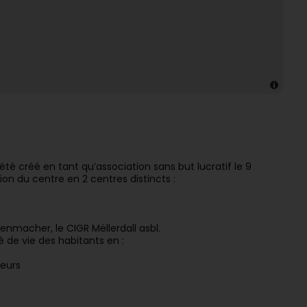
 été créé en tant qu’association sans but lucratif le 9
on du centre en 2 centres distincts :
nmacher, le CIGR Mëllerdall asbl.
 de vie des habitants en :
teurs