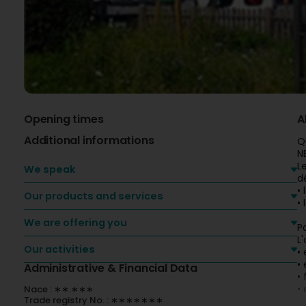
Opening times
A
Additional informations
Q
N
L
We speak
d
•
Our products and services
•
We are offering you
P
L
Our activities
•
•
Administrative & Financial Data
•
•
Nace : ∗∗.∗∗∗
Trade registry No. : ∗∗∗∗∗∗∗