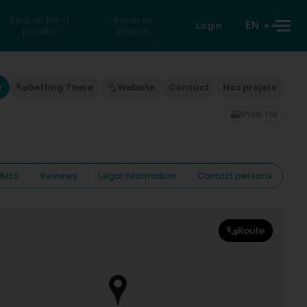
Search for a
Reverse
EN
Login
private
search
r
Getting There
Website
Contact
Nos projets
Show fax
IMES
Reviews
Legal information
Contact persons
Route