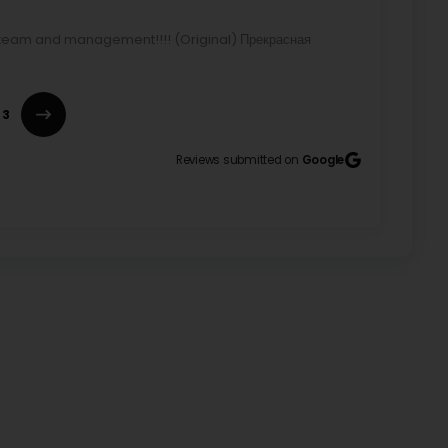
l team and management!!!! (Original) Прекрасная
3
Reviews submitted on
Google
Winker an waer schon baal am Rondt-point zu engem
 perfekt Reklamm wann e mat Aeren Autoen sou
riminally, almost behind, no turn signals and would
t look at all. Keep it up. A perfect advertisement