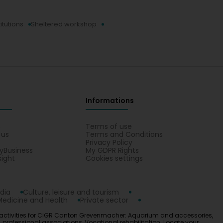
titutions
Sheltered workshop
Informations
s
Terms of use
 us
Terms and Conditions
Privacy Policy
yBusiness
My GDPR Rights
sight
Cookies settings
dia
Culture, leisure and tourism
Medicine and Health
Private sector
 activities for CIGR Canton Grevenmacher: Aquarium and accessories,
 professional associations, Vocational rehabilitation. Locate your