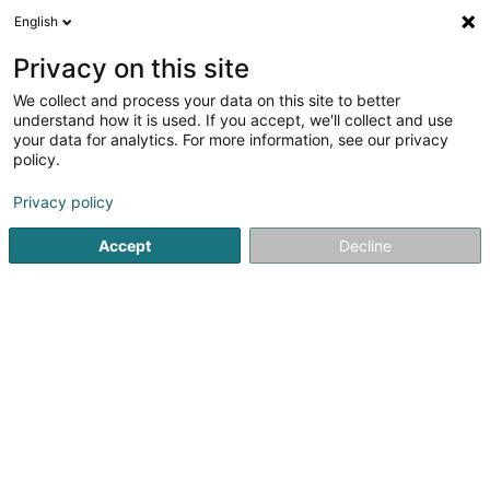
English
DE
Privacy on this site
We collect and process your data on this site to better
CIGR Canton Grevenmacher
understand how it is used. If you accept, we'll collect and use
your data for analytics. For more information, see our privacy
Fachverbände, Berufsverbände
policy.
3,62
13
rezensionen
Privacy policy
3 Rue de Flaxweiler
L-6776
Grevenmacher (Gréiwemaacher)
Accept
Decline
Fax anzeigen
Kontakt
Nos projets
Sehen Sie die Nummer
Anreise
Website
Startseite
Fachverbände, Berufsverbände
CIGR Canton 