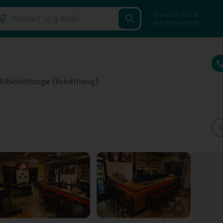
Search for a
professional
850
Schifflange (Schëffleng)