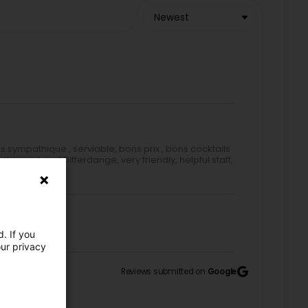
Newest
 sympathique , serviable, bons prix , bons cocktails
e center of Differdange, very friendly, helpful staff,
. If you
our privacy
Reviews submitted on
Google
lleux, mais ce qui a conquis mon cœur, c’est le