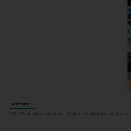
Sections :
After Work
Bars
Beer bar
Cafés
Cocktail bar
Coffee and