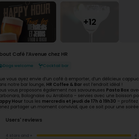
bout Café l’Avenue chez HR
Dogs welcome
Cocktail bar
ue vous ayez envie d’un café à emporter, d’un délicieux cappuc
ans notre bar lounge,
HR Coffee & Bar
est l’endroit idéal !
ous vous proposons également nos savoureuses
Pasta Box
avec
arbonara, Bolognaise ou Arrabiata – servies avec une boisson 
appy Hour
tous les
mercredis et jeudi de 17h à 19h30
– profitez 
enez partager un moment convivial, que ce soit pour une soiré
Users' reviews
4 stars and +