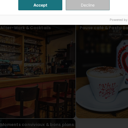
cappuccino à la Nutella. L’ambiance est pensée pour un pub
sécurité. J’ai adoré ! Mon endroit préféré à Differdange. 
Accept
Decline
clean place. The cocktails are wonderful, but what won 
is designed for a female audience, which made me feel very
ur articles
Amei!!!
Powered by
After-Work & Cocktails
Pause café & Pasta B
Moments conviviaux & bons plans