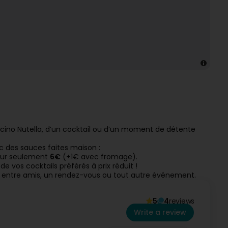
cino Nutella, d’un cocktail ou d’un moment de détente
 des sauces faites maison :
pour seulement
6€
(+1€ avec fromage).
de vos cocktails préférés à prix réduit !
e entre amis, un rendez-vous ou tout autre événement.
5
4
reviews
Write a review