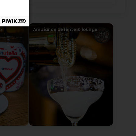
lic féminin, ce qui m’a fait me sentir très en
Amei!!! (Translated by Google) Warm, beautiful and
my heart was the Nutella cappuccino. The atmosphere
 safe. I loved it! My favorite place in Differdange.
ox
Ambiance détente & lounge