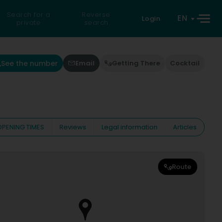
Search for a
Reverse
EN
Login
private
search
See the number
Email
Getting There
Cocktail
OPENING TIMES
Reviews
Legal information
Articles
Route