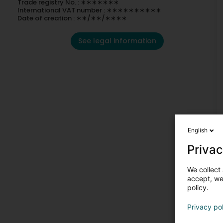
Trade registry No. : ∗∗∗∗∗∗∗
International VAT number : ∗∗∗∗∗∗∗∗∗∗
Date of creation : ∗∗/∗∗/∗∗∗∗
See legal information
English
Privac
We collect 
accept, we'
policy.
Privacy po