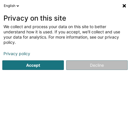
English
DE
Privacy on this site
We collect and process your data on this site to better
Verfeinere deine Suche
understand how it is used. If you accept, we'll collect and use
your data for analytics. For more information, see our privacy
Autour de moi
Heute geöffnet
(0)
policy.
1
Ergebnis(se) für
Privacy policy
Ausbildung für Erwachsene in Wilwerdange
en 39ms
Accept
Decline
Startseite
Berufliche Aus-und Weiterbildung
Ausbildung für
JMG Concept SA
13 Route de Kayl
L-3385
Noertzange (Näerzeng)