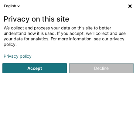
English
DE
Privacy on this site
We collect and process your data on this site to better
Verfeinere deine Suche
understand how it is used. If you accept, we'll collect and use
your data for analytics. For more information, see our privacy
Autour de moi
Internetzugang
Heute geöffnet
(1)
(1)
policy.
9
Ergebnis(se) für
Privacy policy
Immobilien - Ankauf, Vermietung, Verkauf in Wickrange
en 47ms
Accept
Decline
Startseite
Immobilienagentur
Immobilien - Ankauf, Vermiet
Home Project SA
33 Rue Abbé Henri Muller
L-9065
Ettelbruck (Ettelbréck)