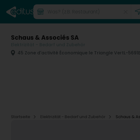
Schaus & Associés SA
Elektrizität - Bedarf und Zubehör
45 Zone d'activité Économique le Triangle Vert
L-5691
Startseite
Elektrizität - Bedarf und Zubehör
Schaus & A