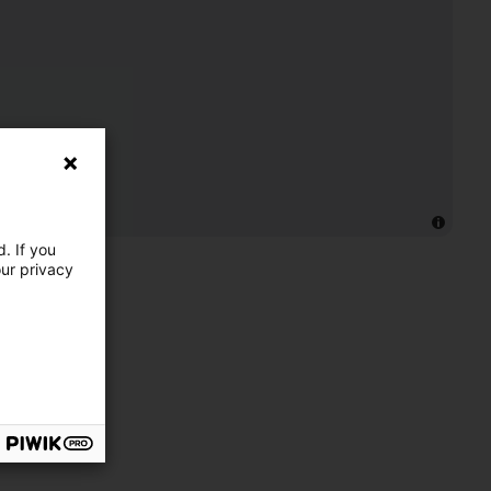
. If you
our privacy