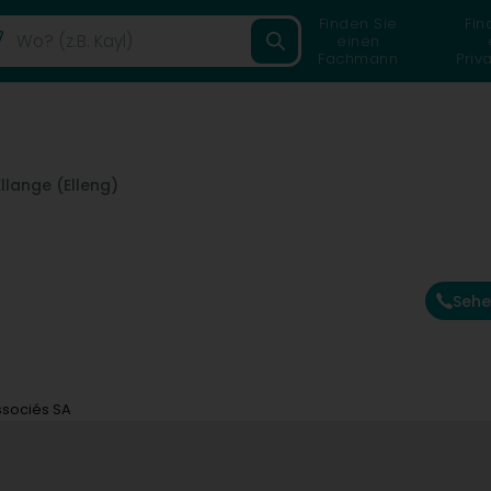
Finden Sie
Fin
einen
Fachmann
Priv
Ellange (Elleng)
Sehe
ssociés SA