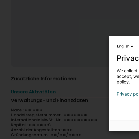
English
Privac
We collect 
accept, we'
Zusätzliche Informationen
policy.
Unsere Aktivitäten
Privacy po
Verwaltungs- und Finanzdaten
Nace : ∗∗.∗∗∗
Handelsregisternummer : ∗∗∗∗∗∗∗
Internationale MwSt.-Nr : ∗∗∗∗∗∗∗∗∗∗
Kapital : ∗∗ ∗∗∗ €
Anzahl der Angestellten : ∗∗∗
Gründungsdatum : ∗∗/∗∗/∗∗∗∗