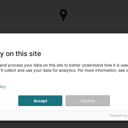
y on this site
and process your data on this site to better understand how it is used
ll collect and use your data for analytics. For more information, see 
licy
Accept
Decline
Powered by