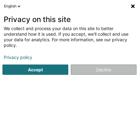
English
DE
Privacy on this site
We collect and process your data on this site to better
Verfeinere deine Suche
understand how it is used. If you accept, we'll collect and use
your data for analytics. For more information, see our privacy
Autour de moi
Heute geöffnet
(0)
policy.
1
Ergebnis(se) für
Privacy policy
Reinigung und Instandhaltung der Gebäude in Sanem
en
40ms
Accept
Decline
Startseite
Reinigung
Reinigung und Instandhaltung der Ge
Adomus Services
6 Rue d'Oradour
L-2266
Luxembourg (Lëtzebuerg)