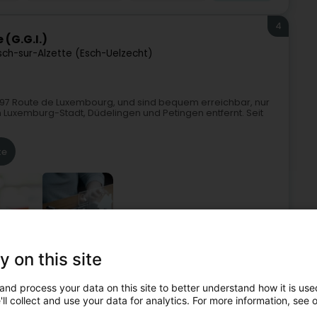
4
(G.G.I.)
sch-sur-Alzette (Esch-Uelzecht)
5-197 Route de Luxembourg, und sind bequem erreichbar, nur
uxemburg-Stadt, Düdelingen und Petingen entfernt. Seit
te
y on this site
n
Immobilien - Ankauf, Vermietung, Verkauf
Immobilien
and process your data on this site to better understand how it is used
5
ll collect and use your data for analytics. For more information, see 
nsch Sàrl