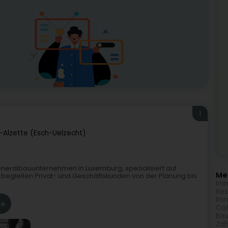
1
-Alzette (Esch-Uelzecht)
 Generalbauunternehmen in Luxemburg, spezialisiert auf
Meh
r begleiten Privat- und Geschäftskunden von der Planung bis
Imm
Res
Imm
te
Caf
Bau
Zah