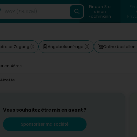
Finden Sie
Fin
einen
Fachmann
Priv
refreier Zugang
Angebotsanfrage
Online bestellen
(1)
(3)
te
en 46ms
Alzette
Vous souhaitez être mis en avant ?
Sponsoriser ma société