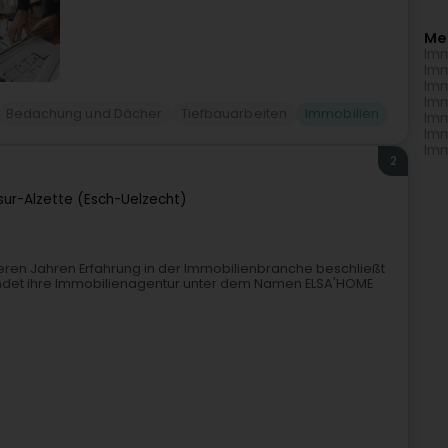
Me
Imm
Imm
Imm
Imm
Bedachung und Dächer
Tiefbauarbeiten
Immobilien
Imm
Imm
Imm
2
sur-Alzette (Esch-Uelzecht)
ren Jahren Erfahrung in der Immobilienbranche beschließt
ündet ihre Immobilienagentur unter dem Namen ELSA'HOME