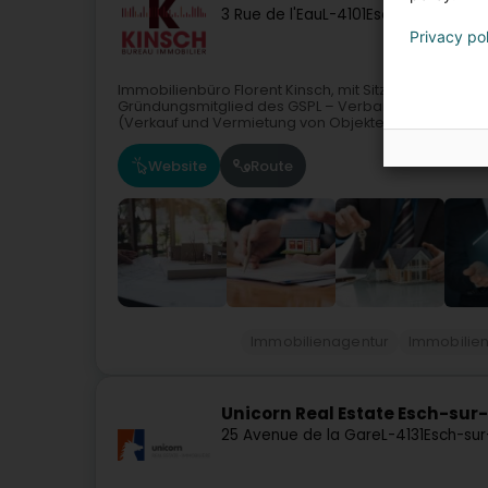
3 Rue de l'Eau
L-4101
Esch-sur-Alzett
Privacy po
Immobilienbüro Florent Kinsch, mit Sitz in Esch-sur-A
Gründungsmitglied des GSPL – Verband der profess
(Verkauf und Vermietung von Objekten).Über 40...
Website
Route
Immobilienagentur
Immobilie
Unicorn Real Estate Esch-sur-
25 Avenue de la Gare
L-4131
Esch-sur