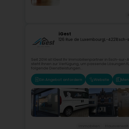
iGest
126 Rue de Luxembourg
L-4221
Esch-s
Seit 2014 ist IGest Ihr Immobilienpartner in Esch-s
steht Ihnen zur Verfügung, um passende Lösungen für
folgende Dienstleistungen...
Ein Angebot anfordern
Website
Men
Immobilien
Hausverwal