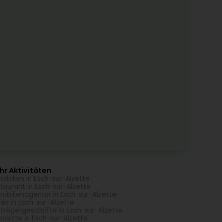
r Aktivitäten
obilien in Esch-sur-Alzette
taurant in Esch-sur-Alzette
obilienagentur in Esch-sur-Alzette
és in Esch-sur-Alzette
trägergeschäfte in Esch-sur-Alzette
närzte in Esch-sur-Alzette