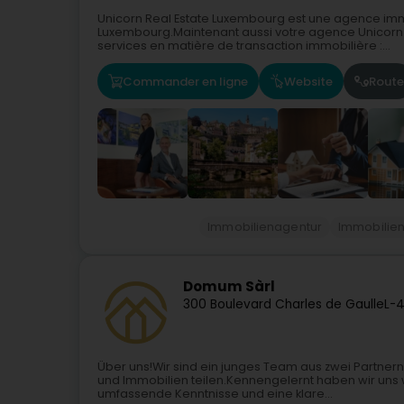
Unicorn Real Estate Luxembourg est une agence im
Luxembourg.Maintenant aussi votre agence Unicorn 
services en matière de transaction immobilière :...
Commander en ligne
Website
Route
Immobilienagentur
Immobilie
Domum Sàrl
300 Boulevard Charles de Gaulle
L-
Über uns!Wir sind ein junges Team aus zwei Partner
und Immobilien teilen.Kennengelernt haben wir un
umfassende Kenntnisse und eine klare...