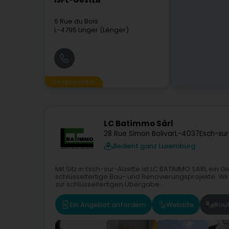
ISPL-GestLB
6 Rue du Bois
L-4795
Linger (Lénger)
Gesponserter
LC Batimmo Sàrl
28 Rue Simon Bolivar
L-4037
Esch-sur
Bedient ganz Luxemburg
Mit Sitz in Esch-sur-Alzette ist LC BATIMMO SARL ein
schlüsselfertige Bau- und Renovierungsprojekte. Wi
zur schlüsselfertigen Übergabe...
Ein Angebot anfordern
Website
Rou