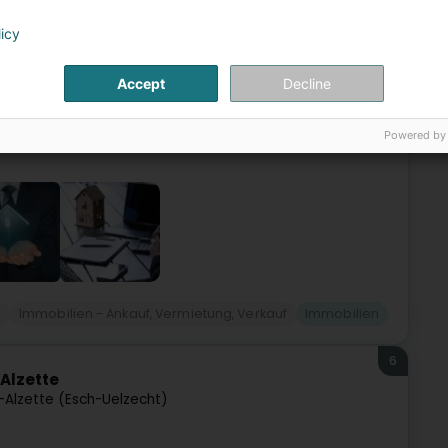
e (Esch-Uelzecht)
licy
lzette, verwaltet seit über 30 Jahren Gebäude.
Accept
Decline
ionellen Hausverwalter Luxemburgs. Immobilienagentur
Powered by
n
Immobilien - Ankauf, Vermietung, Verkauf
Immobilien
6
Alzette
-Alzette (Esch-Uelzecht)