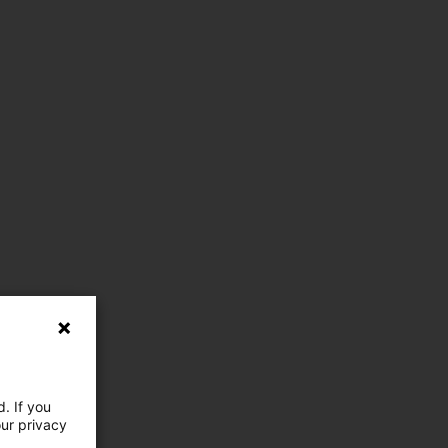
. If you
our privacy