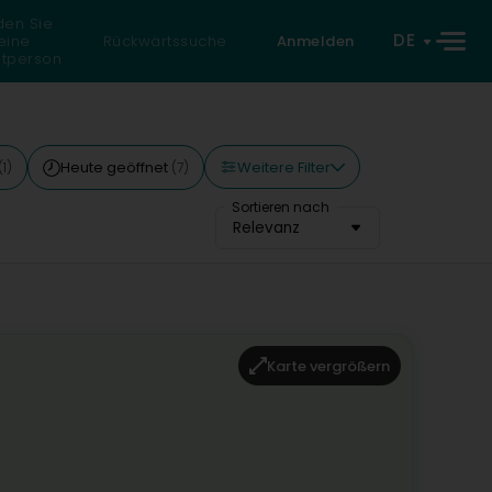
den Sie
DE
eine
Rückwärtssuche
Anmelden
atperson
Weitere Filter
Heute geöffnet
(1)
(7)
Sortieren nach
Relevanz
Karte vergrößern