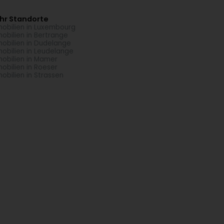
hr Standorte
obilien in Luxembourg
obilien in Bertrange
obilien in Dudelange
obilien in Leudelange
obilien in Mamer
obilien in Roeser
obilien in Strassen