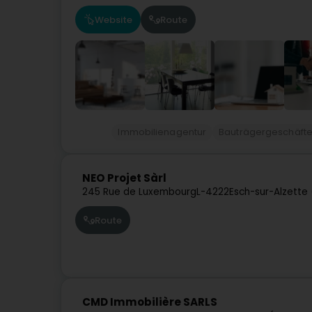
Website
Route
Immobilienagentur
Bauträgergeschäft
NEO Projet Sàrl
245 Rue de Luxembourg
L-4222
Esch-sur-Alzette
Route
CMD Immobilière SARLS