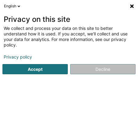
English
DE
Privacy on this site
We collect and process your data on this site to better
Verfeinere deine Suche
understand how it is used. If you accept, we'll collect and use
your data for analytics. For more information, see our privacy
Autour de moi
Heute geöffnet
(0)
policy.
1
Verkauf an Privatpersonen in Rodange
Ergebnis(se) für
Privacy policy
en 43ms
Accept
Decline
Startseite
Verkauf
Verkauf an Privatpersonen
Rodange
1
Ets Mariano aux Caves du Portugal Sàrl
28 Route de Longwy
L-4830
Rodange (Rodange)
Verkauf