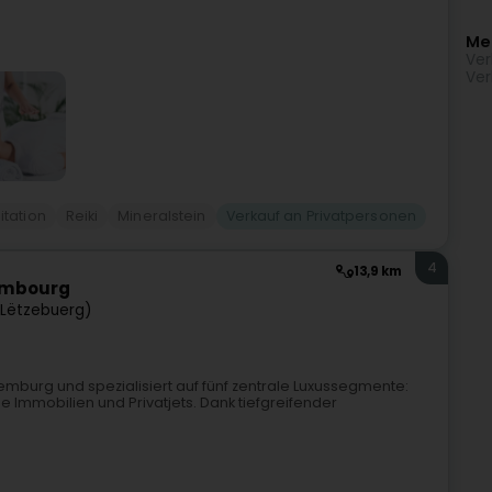
Me
Ver
Ver
tation
Reiki
Mineralstein
Verkauf an Privatpersonen
4
13,9 km
xembourg
Lëtzebuerg)
emburg und spezialisiert auf fünf zentrale Luxussegmente:
 Immobilien und Privatjets. Dank tiefgreifender