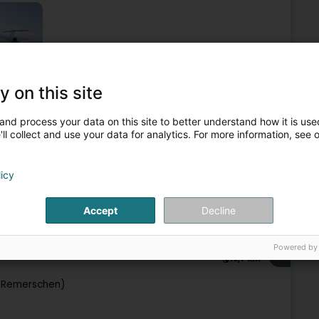
y on this site
ensberatung
Privatverkauf
Verkauf an Privatpersonen
and process your data on this site to better understand how it is used
5
12 km
ll collect and use your data for analytics. For more information, see 
licy
Accept
Decline
Verkauf
Powered by
6
19,7 km
(Remerschen)