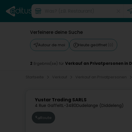
Verfeinere deine Suche
Autour de moi
Heute geöffnet
(0)
2
Verkauf an Privatpersonen in 
Ergebnis(se) für
Startseite
Verkauf
Verkauf an Privatpersonen
Yustar Trading SARLS
4 Rue Gaffelt
L-3480
Dudelange (Diddeleng)
Route