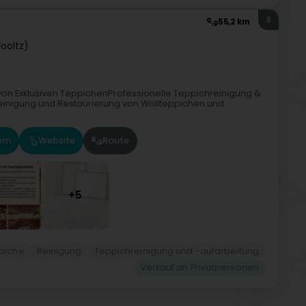
8
55,2 km
Wooltz)
von Exklusiven TeppichenProfessionelle Teppichreinigung &
 Reinigung und Restaurierung von Wollteppichen und
ern
Website
Route
+5
piche
Reinigung
Teppichreinigung und -aufarbeitung
Verkauf an Privatpersonen