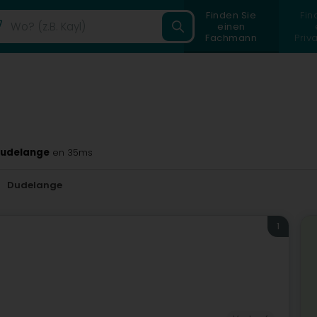
Finden Sie
Fin
einen
Fachmann
Priv
Dudelange
en 35ms
Dudelange
1