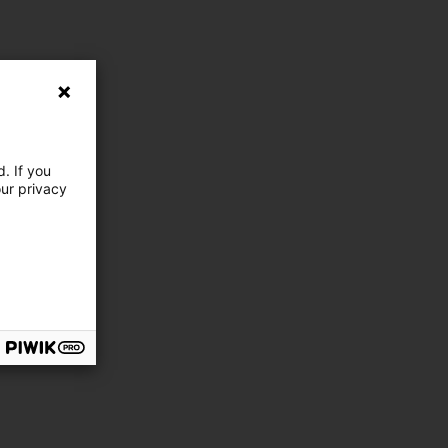
. If you
our privacy