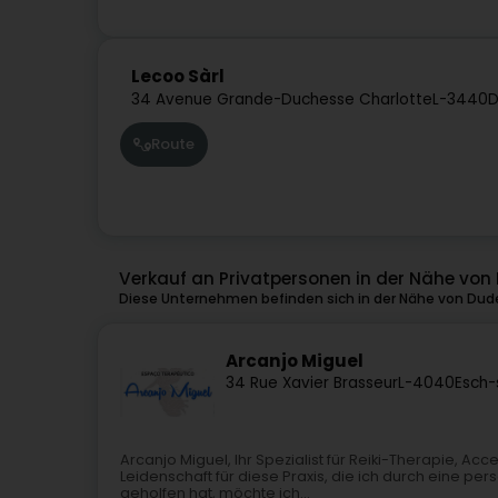
Lecoo Sàrl
34 Avenue Grande-Duchesse Charlotte
L-3440
D
Route
Verkauf an Privatpersonen in der Nähe vo
Diese Unternehmen befinden sich in der Nähe von Dud
Arcanjo Miguel
34 Rue Xavier Brasseur
L-4040
Esch-
Arcanjo Miguel, Ihr Spezialist für Reiki-Therapie, Acce
Leidenschaft für diese Praxis, die ich durch eine pe
geholfen hat, möchte ich...