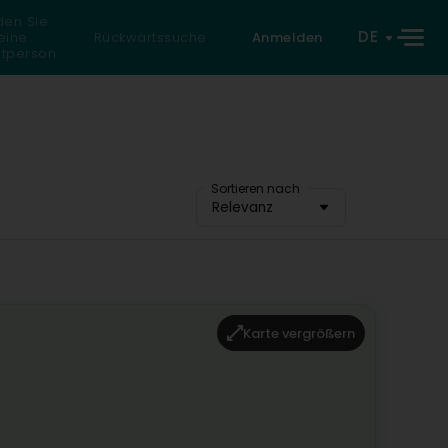
den Sie
DE
eine
Rückwärtssuche
Anmelden
atperson
Sortieren nach
Relevanz
Karte vergrößern