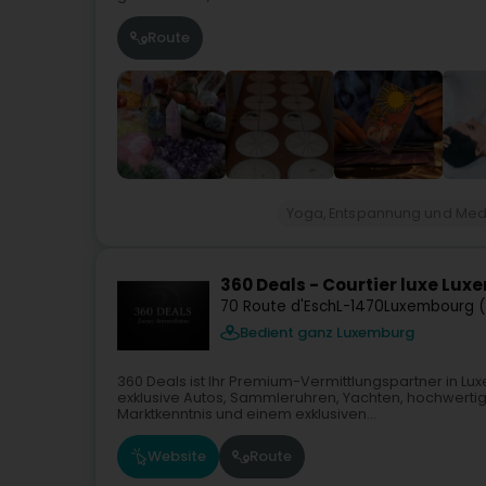
Route
Yoga, Entspannung und Medi
360 Deals - Courtier luxe Lu
70 Route d'Esch
L-1470
Luxembourg (
Bedient ganz Luxemburg
360 Deals ist Ihr Premium-Vermittlungspartner in Lux
exklusive Autos, Sammleruhren, Yachten, hochwertige
Marktkenntnis und einem exklusiven...
Website
Route