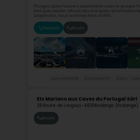
Plongez dans l’univers automobile avec le groupe P
tant que retailer officiel des marques renommées te
Leapmotor, nous sommes fiers d’offrir...
Website
Route
Autowerkstatt
Autozubehör
Autos - Zub
Ets Mariano aux Caves du Portugal Sàrl
28 Route de Longwy
L-4830
Rodange (Rodange)
Route