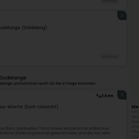
Verkauf
2
udelange (Diddeleng)
Verkauf
n Dudelange
elange und könnten auch für Sie in Frage kommen.
3
7,6 km
Meh
sur-Alzette (Esch-Uelzecht)
Ver
Res
Bau
Imm
ss Bars, spirituelles Tarot sowie esoterische Artikel.Aus
Phy
rsönliche Erfahrung kennengelernt habe und die mir sehr
Unt