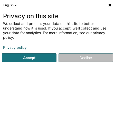
English
DE
Privacy on this site
We collect and process your data on this site to better
Verfeinere deine Suche
understand how it is used. If you accept, we'll collect and use
your data for analytics. For more information, see our privacy
Autour de moi
Hund(e) erlaubt
Heute geöffnet
(1)
(0)
policy.
1
Juwelier in Remich
Ergebnis(se) für
en 41ms
Privacy policy
Startseite
Schmuck
Juwelier
Remich
Accept
Decline
1
Bijouterie Nicole Feller
2 Rue de Macher
L-5550
Remich (Réimech)
Bedient ganz Luxemburg
Mit Sitz in Remich (Luxemburg) verkörpert Nicole Feller –
Jewellery Creations die Kunst und den Anspruch der
maßgeschneiderten Schmuckherstellung.Mit über 30
Jahren Erfahrung verbindet die Goldschmiedemeisterin
Nicole Feller Leidenschaft, Tradition...