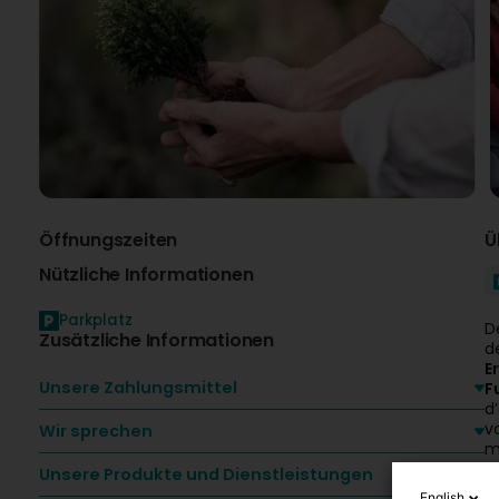
Öffnungszeiten
Ü
Nützliche Informationen
Parkplatz
D
Zusätzliche Informationen
d
E
Unsere Zahlungsmittel
F
d
v
Wir sprechen
m
E
Unsere Produkte und Dienstleistungen
d
English