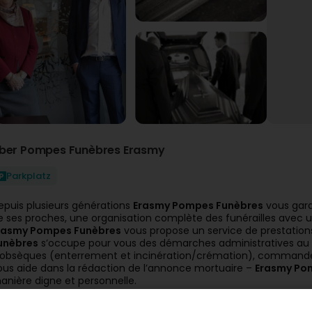
ber Pompes Funèbres Erasmy
Parkplatz
epuis plusieurs générations
Erasmy Pompes Funèbres
vous gara
e ses proches, une organisation complète des funérailles avec u
rasmy Pompes Funèbres
vous propose un service de prestations 
unèbres
s’occupe pour vous des démarches administratives au 
’obsèques (enterrement et incinération/crémation), commande po
ous aide dans la rédaction de l’annonce mortuaire –
Erasmy Po
anière digne et personnelle.
rasmy Pompes Funèbres
dispose d’une vaste gamme de produits
evez être adhéré contractuellement dans une association funér