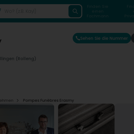
Finden Sie
Fin
einen
Fachmann
Priv
Sehen Sie die Nummer
y
llingen (Rolleng)
rnehmen
Pompes Funèbres Erasmy