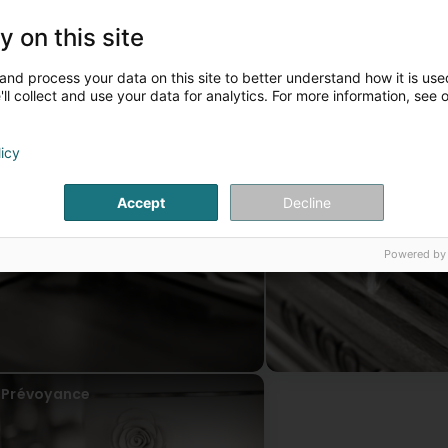
rofessionnelle.
n cas de décès de l'un de vos proches, vous pouvez immédiate
y on this site
ermanence.
nsere Artikel
and process your data on this site to better understand how it is used
ll collect and use your data for analytics. For more information, see 
Accompagnement lors du deuil
Aide administratives
licy
Accept
Decline
Powered by
Prévoyance