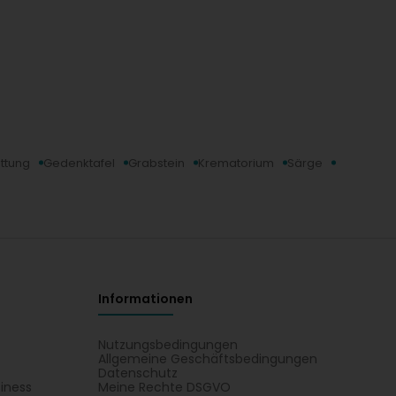
ttung
Gedenktafel
Grabstein
Krematorium
Särge
Informationen
Nutzungsbedingungen
Allgemeine Geschäftsbedingungen
Datenschutz
iness
Meine Rechte DSGVO