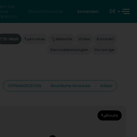
den Sie
DE
eine
Rückwärtssuche
Anmelden
atperson
E-Mail
Anreise
Website
Video
Kontakt
Serviceleistungen
Vorsorge
ÖFFNUNGSZEITEN
Rechtliche Hinweise
Artikel
Route