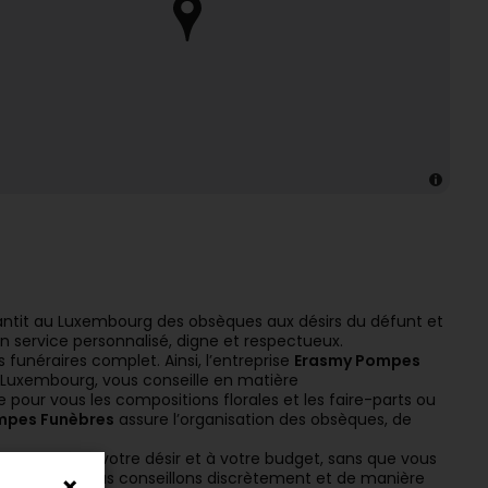
ntit au Luxembourg des obsèques aux désirs du défunt et
n service personnalisé, digne et respectueux.
funéraires complet. Ainsi, l’entreprise
Erasmy Pompes
Luxembourg, vous conseille en matière
ur vous les compositions florales et les faire-parts ou
mpes Funèbres
assure l’organisation des obsèques, de
 adaptés à votre désir et à votre budget, sans que vous
aire. Nous vous conseillons discrètement et de manière