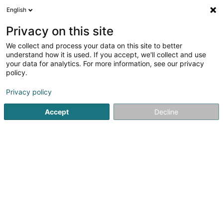
English
DE
Privacy on this site
We collect and process your data on this site to better
Verfeinere deine Suche
understand how it is used. If you accept, we'll collect and use
your data for analytics. For more information, see our privacy
Autour de moi
Luxembourg
Bestbewertet
(4)
(15)
policy.
45
Bestattungsunternehmen
Ergebnis(se) für
en 41ms
Privacy policy
Startseite
Bestattungsunternehmen
Bestattungsunterne
Accept
Decline
Pompes funèbres Calmes
5 Rue de Bettange
L-4998
Sprinkange (Sprénkeng)