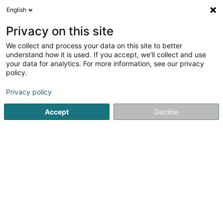
English
DE
Privacy on this site
We collect and process your data on this site to better
Verfeinere deine Suche
understand how it is used. If you accept, we'll collect and use
your data for analytics. For more information, see our privacy
Autour de moi
Heute geöffnet
(0)
policy.
2
Textil Grosshandel in Pommerloch
Ergebnis(se) für
en
Privacy policy
58ms
Accept
Decline
Startseite
Großhandel für Händler
Textil Grosshandel
Po
1
Zeeman Pommerloch
19 Bastnicherstrooss
L-9638
Pommerloch (Pommerlach)
Großhandel für Händler