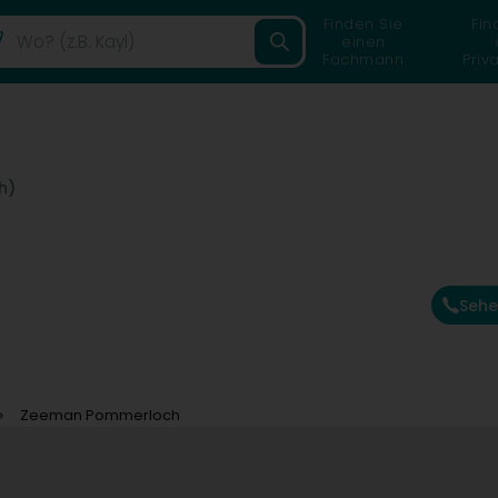
Finden Sie
Fin
einen
Fachmann
Priv
h)
Sehe
Zeeman Pommerloch