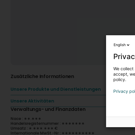
English
Privac
We collect 
accept, we'
Zusätzliche Informationen
policy.
Unsere Produkte und Dienstleistungen
Privacy po
Unsere Aktivitäten
Verwaltungs- und Finanzdaten
Nace : ∗∗.∗∗∗
Handelsregisternummer : ∗∗∗∗∗∗∗
Umsatz : ∗ ∗∗∗ ∗∗∗ €
Internationale MwSt.-Nr : ∗∗∗∗∗∗∗∗∗∗