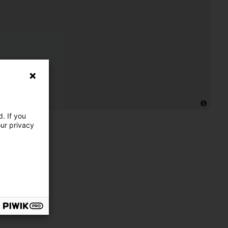
. If you
our privacy