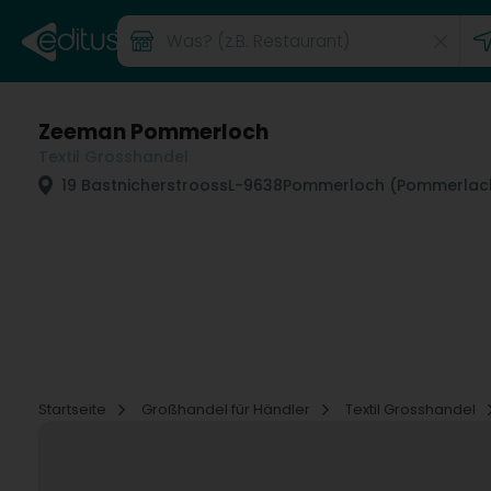
Zeeman Pommerloch
Textil Grosshandel
19 Bastnicherstrooss
L-9638
Pommerloch (Pommerlac
Startseite
Großhandel für Händler
Textil Grosshandel