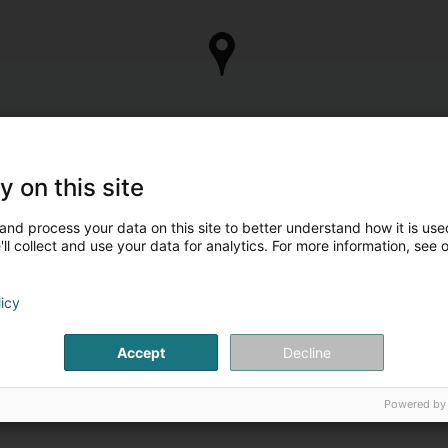
y on this site
and process your data on this site to better understand how it is used
ll collect and use your data for analytics. For more information, see 
licy
Accept
Decline
Powered by