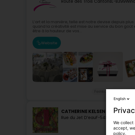
Route des Trois Cantons
L-8399
Win
L’art et la manière, telle est notre devise depuis plu
quand la créativité est mise au service du bon goût
être à la hauteur de vos...
Website
Feinkostladen
Ver
English
Privac
CATHERINE KELSEN PATISSERIE
Rue du Jet D’eau
F-54870
Ugny
We collect 
accept, we'
policy.