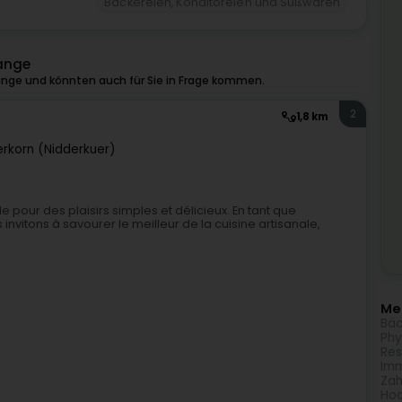
Bäckereien, Konditoreien und Süßwaren
tange
nge und könnten auch für Sie in Frage kommen.
2
1,8 km
erkorn (Nidderkuer)
pour des plaisirs simples et délicieux. En tant que
 invitons à savourer le meilleur de la cuisine artisanale,
Meh
Bäc
Phy
Res
Imm
Zah
Hoc