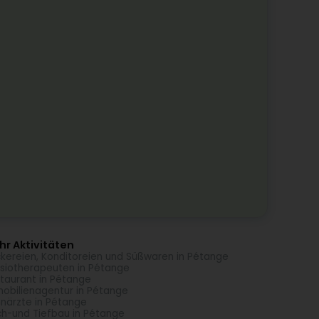
r Aktivitäten
kereien, Konditoreien und Süßwaren in Pétange
siotherapeuten in Pétange
taurant in Pétange
obilienagentur in Pétange
närzte in Pétange
h-und Tiefbau in Pétange