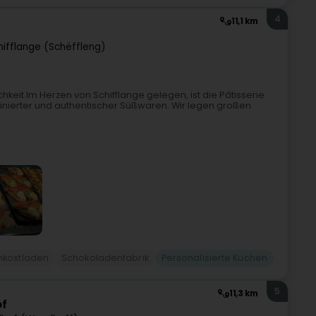
4
11,1 km
hifflange (Schëffleng)
chkeit.Im Herzen von Schifflange gelegen, ist die Pâtisserie
finierter und authentischer Süßwaren. Wir legen großen
nkostladen
Schokoladenfabrik
Personalisierte Kuchen
5
11,3 km
of