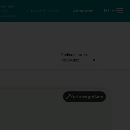
den Sie
DE
eine
Rückwärtssuche
Anmelden
atperson
Sortieren nach
Relevanz
Karte vergrößern