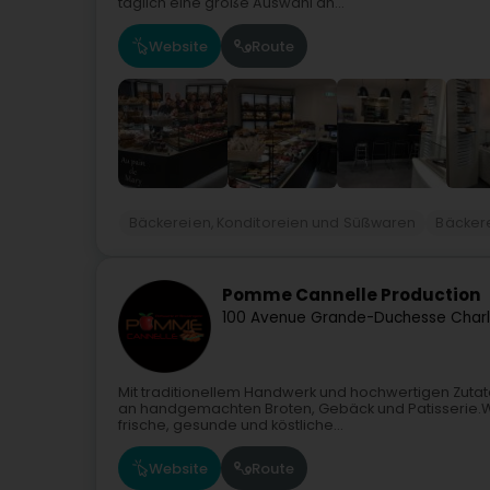
täglich eine große Auswahl an...
Website
Route
Bäckereien, Konditoreien und Süßwaren
Bäckere
Pomme Cannelle Production
100 Avenue Grande-Duchesse Charl
Mit traditionellem Handwerk und hochwertigen Zuta
an handgemachten Broten, Gebäck und Patisserie.Wir
frische, gesunde und köstliche...
Website
Route