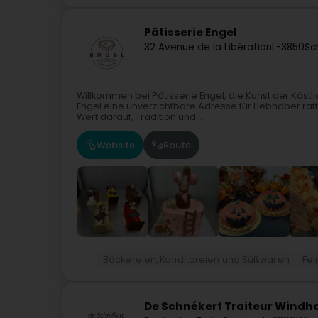
Pâtisserie Engel
32 Avenue de la Libération
L-3850
Sc
Willkommen bei Pâtisserie Engel, die Kunst der Köstli
Engel eine unverzichtbare Adresse für Liebhaber raf
Wert darauf, Tradition und...
Website
Route
Bäckereien, Konditoreien und Süßwaren
Fei
De Schnékert Traiteur Windh