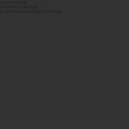
seur in Pétange
rtverein in Pétange
ernehmensberatung in Pétange