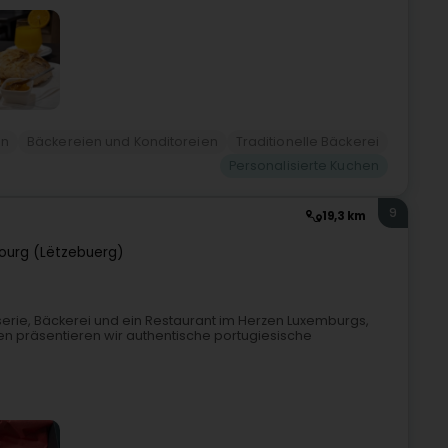
en
Bäckereien und Konditoreien
Traditionelle Bäckerei
Personalisierte Kuchen
9
19,3 km
ourg (Lëtzebuerg)
sserie, Bäckerei und ein Restaurant im Herzen Luxemburgs,
zen präsentieren wir authentische portugiesische