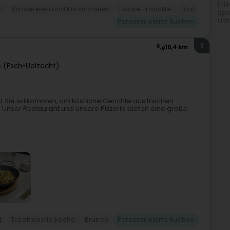
Fri
n
Bäckereien und Konditoreien
Lokale Produkte
Brot
Spo
Unt
Personalisierte Kuchen
3
10,4 km
e (Esch-Uelzecht)
ßt Sie willkommen, um köstliche Gerichte aus frischen
nser Restaurant und unsere Pizzeria bieten eine große
t
Traditionelle Küche
Brunch
Personalisierte Kuchen