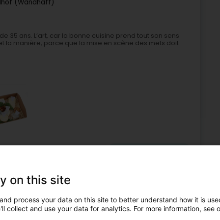
dhof (Wandhaff)
s de 35 ans. L’art, car la bonne cuisine prend tout son sens
 et la manière, parce que la mise en scène des mets doit
anstaltungen - Organisation von
Personalisierte Kuchen
6
16,1 km
y on this site
and process your data on this site to better understand how it is used
ll collect and use your data for analytics. For more information, see 