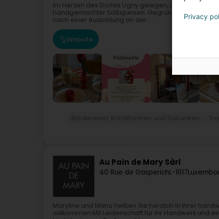
Im Herzen des Dorfes Ugny gelegen, ist die Catherin
handgemachter Süßspeisen. Gegründet wurde sie vo
Privacy po
nach einer Ausbildung an der...
Website
Bäckereien, Konditoreien und Süßwaren
Tra
Au Pain de Mary Sàrl
40 Rue de Gasperich
L-1617
Luxembou
Maryline und Manu heißen Sie herzlich in ihrer hand
willkommen.Mit Leidenschaft für ihr Handwerk und ei