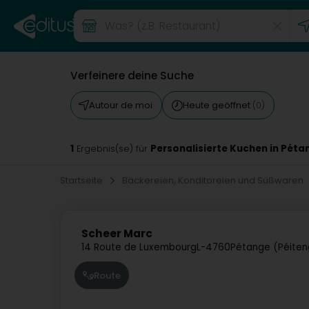
Verfeinere deine Suche
Autour de moi
Heute geöffnet
(0)
1
Personalisierte Kuchen in Péta
Ergebnis(se) für
Startseite
Bäckereien, Konditoreien und Süßwaren
Scheer Marc
14 Route de Luxembourg
L-4760
Pétange (Péiten
Route