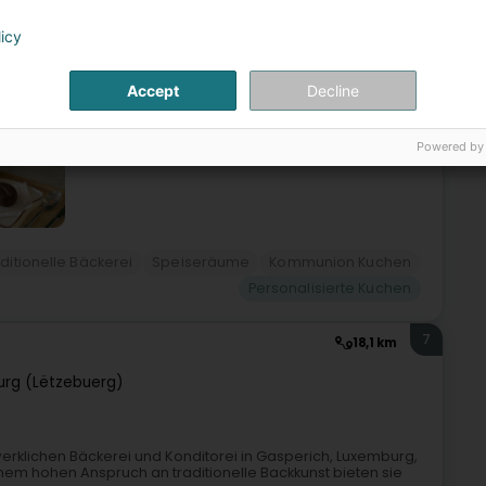
e Kelsen Pâtisserie ein echter Geheimtipp für Liebhaber
n Catherine Kelsen, einer ehemaligen Buchhalterin, die
licy
Accept
Decline
Powered by
ditionelle Bäckerei
Speiseräume
Kommunion Kuchen
Personalisierte Kuchen
7
18,1 km
rg (Lëtzebuerg)
werklichen Bäckerei und Konditorei in Gasperich, Luxemburg,
nem hohen Anspruch an traditionelle Backkunst bieten sie