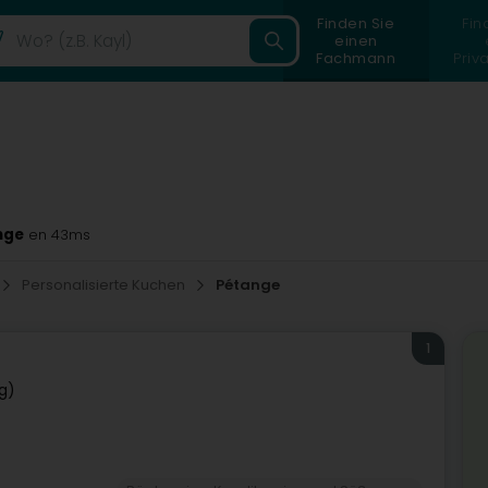
Finden Sie
Fin
einen
Fachmann
Priv
nge
en 43ms
Personalisierte Kuchen
Pétange
1
g)