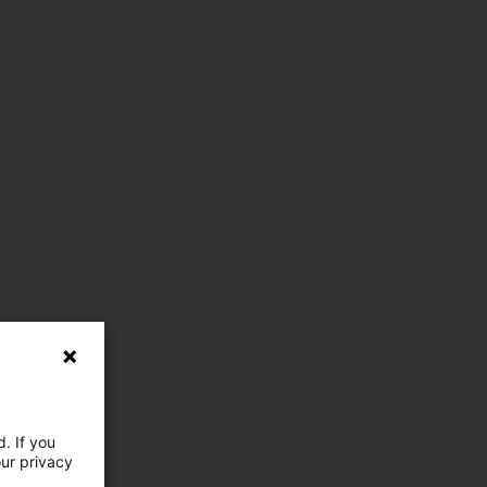
. If you
our privacy