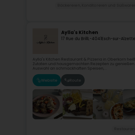
Bäckereien, Konditoreien und Süßware
Aylla's Kitchen
17 Rue du Brill
L-4041
Esch-sur-Alzett
Aylla's Kitchen Restaurant & Pizzeria in Oberkorn hei
Zutaten und hausgemachten Rezepten zu genießen. U
Auswahl an schmackhaften Speisen,...
Website
Route
Restauran