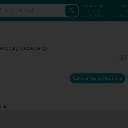
Finden Sie
Fin
einen
Fachmann
Priv
embourg (Lëtzebuerg)
F
Sehen Sie die Nummer
Linda