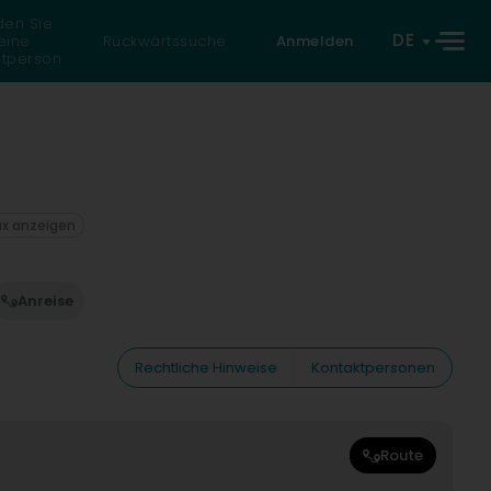
den Sie
DE
eine
Rückwärtssuche
Anmelden
atperson
ax anzeigen
Anreise
Rechtliche Hinweise
Kontaktpersonen
Route