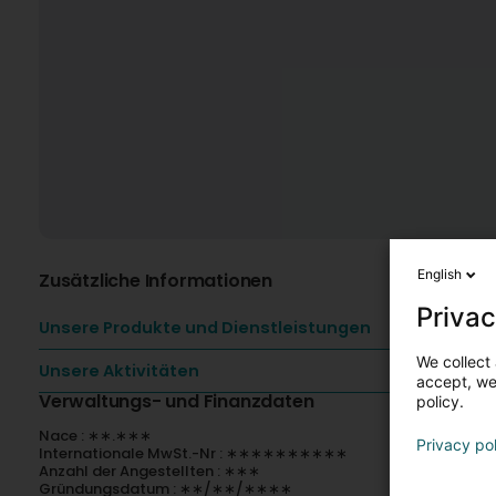
English
Zusätzliche Informationen
Privac
Unsere Produkte und Dienstleistungen
We collect 
Unsere Aktivitäten
accept, we'
Verwaltungs- und Finanzdaten
policy.
Nace : ∗∗.∗∗∗
Privacy po
Internationale MwSt.-Nr : ∗∗∗∗∗∗∗∗∗∗
Anzahl der Angestellten : ∗∗∗
Gründungsdatum : ∗∗/∗∗/∗∗∗∗