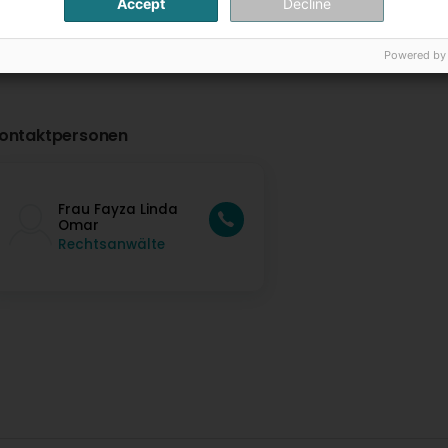
Accept
Decline
Powered by
ontaktpersonen
Frau Fayza Linda
Omar
Rechtsanwälte