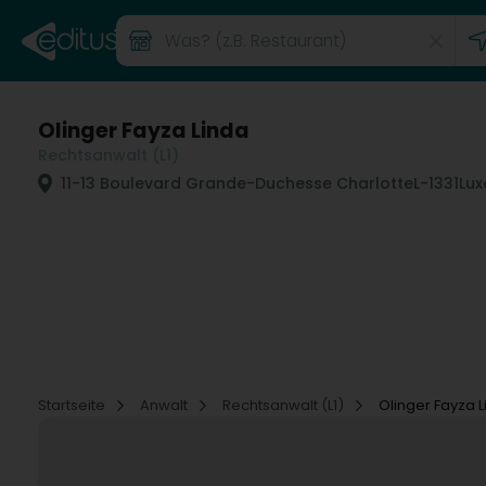
Olinger Fayza Linda
Rechtsanwalt (L1)
11-13 Boulevard Grande-Duchesse Charlotte
L-1331
Lux
Startseite
Anwalt
Rechtsanwalt (L1)
Olinger Fayza 