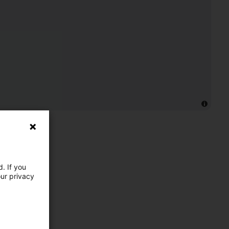
. If you
our privacy