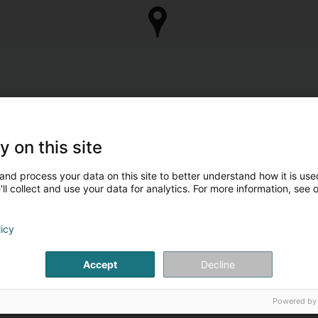
y on this site
and process your data on this site to better understand how it is used
ll collect and use your data for analytics. For more information, see 
licy
Accept
Decline
Powered by