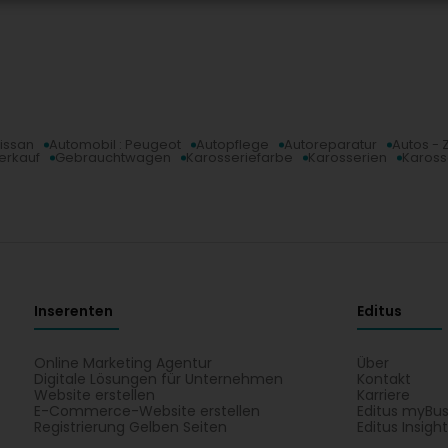
Nissan
Automobil : Peugeot
Autopflege
Autoreparatur
Autos - 
erkauf
Gebrauchtwagen
Karosseriefarbe
Karosserien
Kaross
Inserenten
Editus
Online Marketing Agentur
Über
Digitale Lösungen für Unternehmen
Kontakt
Website erstellen
Karriere
E-Commerce-Website erstellen
Editus myBus
Registrierung Gelben Seiten
Editus Insigh