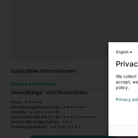
English
Privac
Zusätzliche Informationen
We collect 
accept, we'
Unsere Aktivitäten
policy.
Verwaltungs- und Finanzdaten
Privacy po
Nace : ∗∗.∗∗∗
Handelsregisternummer : ∗∗∗∗∗∗∗
Umsatz : ∗ ∗∗∗ ∗∗∗ €
Internationale MwSt.-Nr : ∗∗∗∗∗∗∗∗∗∗
Anzahl der Angestellten : ∗∗∗
Gründungsdatum : ∗∗/∗∗/∗∗∗∗