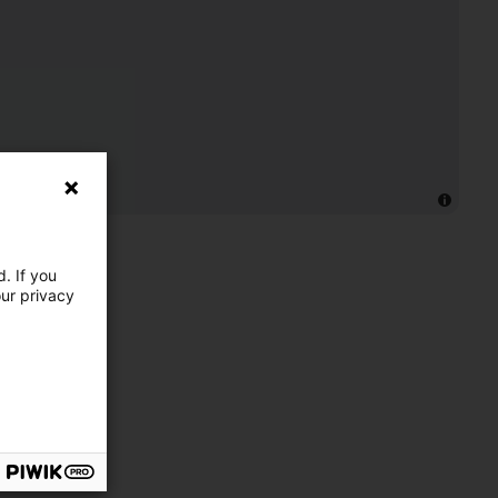
. If you
our privacy