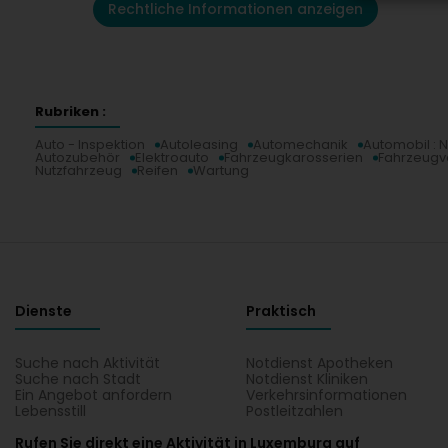
Rechtliche Informationen anzeigen
Rubriken :
Auto - Inspektion
Autoleasing
Automechanik
Automobil : 
Autozubehör
Elektroauto
Fahrzeugkarosserien
Fahrzeugv
Nutzfahrzeug
Reifen
Wartung
Dienste
Praktisch
Suche nach Aktivität
Notdienst Apotheken
Suche nach Stadt
Notdienst Kliniken
Ein Angebot anfordern
Verkehrsinformationen
Lebensstill
Postleitzahlen
Rufen Sie direkt eine Aktivität in Luxemburg auf