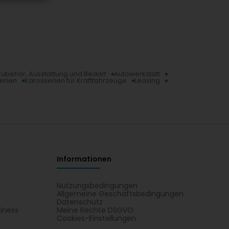
Zubehör, Ausstattung und Bedarf
Autowerkstatt
erien
Karosserien für Kraftfahrzeuge
Leasing
Informationen
Nutzungsbedingungen
Allgemeine Geschäftsbedingungen
Datenschutz
iness
Meine Rechte DSGVO
t
Cookies-Einstellungen