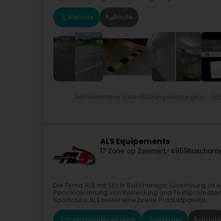
Website
Route
Administrative Unterstützungsleistungen
Ma
ALS Equipements
17 Zone op Zaemer
L-4959
Baschara
Die Firma ALS mit Sitz in Bascharage, Luxemburg, ist 
Personalisierung von Bekleidung und Textilprodukte
Sportclubs.ALS bietet eine breite Produktpalette,...
Commander en ligne
Website
Route