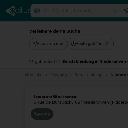
Verfeinere deine Suche
Autour de moi
Heute geöffnet
(0)
1
Berufskleidung in Niederanven
Ergebnis(se) für
Startseite
Kleidung
Berufskleidung
Niedera
Lessure Workwear
6 Rue de Munsbach
L-6941
Niederanven (Nidder
Route