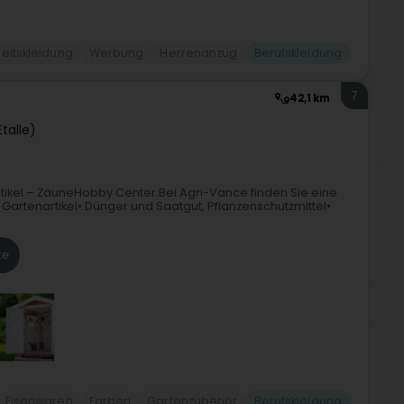
eitskleidung
Werbung
Herrenanzug
Berufskleidung
7
42,1 km
talle)
ikel – ZäuneHobby Center:Bei Agri-Vance finden Sie eine
 Gartenartikel• Dünger und Saatgut, Pflanzenschutzmittel•
te
Eisenwaren
Farben
Gartenzubehör
Berufskleidung