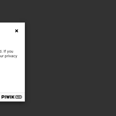
. If you
our privacy