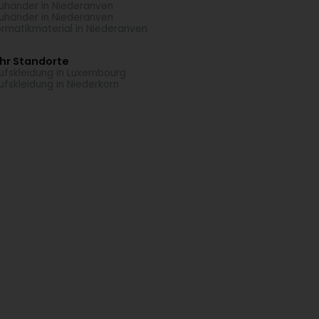
uhänder in Niederanven
uhänder in Niederanven
ormatikmaterial in Niederanven
hr Standorte
ufskleidung in Luxembourg
ufskleidung in Niederkorn