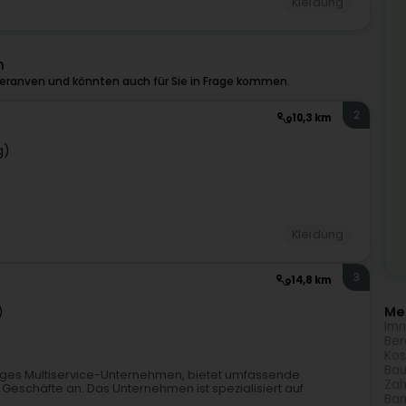
Kleidung
n
eranven und könnten auch für Sie in Frage kommen.
2
10,3 km
g)
Kleidung
3
14,8 km
Meh
)
Imm
Ber
Kos
Bau
ssiges Multiservice-Unternehmen, bietet umfassende
Zah
Geschäfte an. Das Unternehmen ist spezialisiert auf
Ban