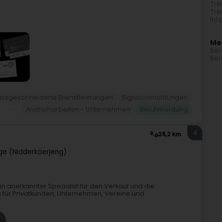
Tre
Tre
Inf
Me
Ber
Ber
ssgeschneiderte Dienstleistungen
Signalvorrichtungen
Anstricharbeiten - Unternehmen
Berufskleidung
4
25,2 km
ge (Nidderkäerjeng)
ein anerkannter Spezialist für den Verkauf und die
n für Privatkunden, Unternehmen, Vereine und