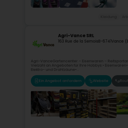
Kleidung
Arb
Agri-Vance SRL
163 Rue de la Semois
B-6741
Vance (E
Agri-VanceGartencenter – Eisenwaren – Reitsportart
Vielzahl an Angeboten für Ihre Hobbys:• Eisenwaren•
Elektro- und Drahtzäune•...
Ein Angebot anfordern
Website
Rou