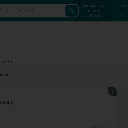
Finden Sie
Fin
einen
Fachmann
Priv
en 43ms
nven
1
aanwen)