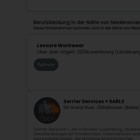
Berufskleidung in der Nähe von Niederanve
Diese Unternehmen befinden sich in der Nähe von Nied
Lessure Workwear
1 Rue Jean Origer
L-2269
Luxembourg (Lëtzebuer
Route
Serrier Services + SARLS
59 Grand-Rue
L-3394
Roeser (Réiser
Serrier Services +, ein in Roeser, Luxemburg, ansä
Dienstleistungen für Privatkunden, Unternehmen und 
Expresslieferungen, die Montage ergonomischer...