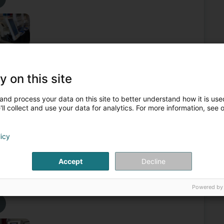
y on this site
ersonalisierte Werbeartikel
Sportartikel
Werbetextilien
Berufskleidung
and process your data on this site to better understand how it is used
ll collect and use your data for analytics. For more information, see 
5
28,2 km
derkorn (Nidderkuer)
licy
Accept
Decline
istribution et la personnalisation qui opère dans tous les
é, la restauration et bien d'autres, en proposant des solutions
Powered by