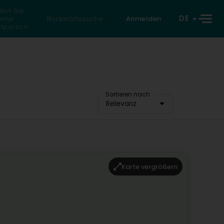
den Sie
DE
eine
Rückwärtssuche
Anmelden
atperson
Sortieren nach
Relevanz
Karte vergrößern