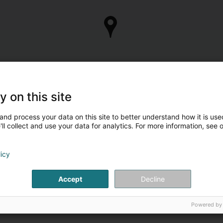
y on this site
and process your data on this site to better understand how it is used
ll collect and use your data for analytics. For more information, see 
licy
Accept
Decline
Powered by