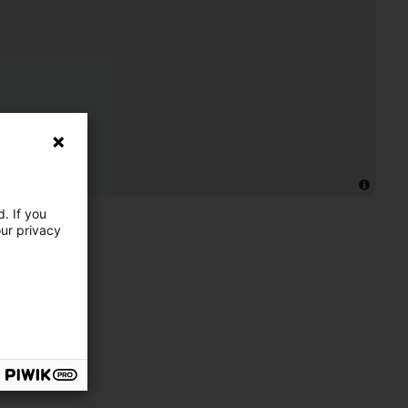
. If you
our privacy