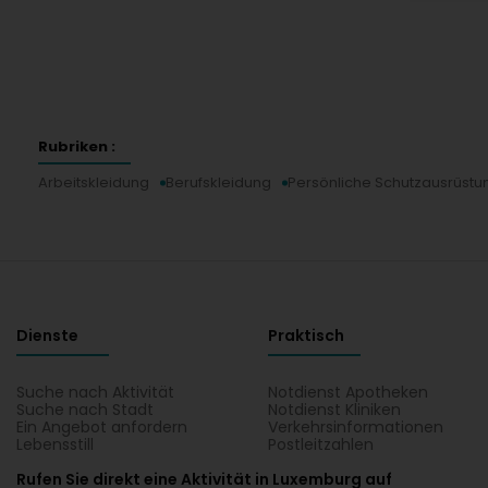
Rubriken :
Arbeitskleidung
Berufskleidung
Persönliche Schutzausrüstu
Dienste
Praktisch
Suche nach Aktivität
Notdienst Apotheken
Suche nach Stadt
Notdienst Kliniken
Ein Angebot anfordern
Verkehrsinformationen
Lebensstill
Postleitzahlen
Rufen Sie direkt eine Aktivität in Luxemburg auf