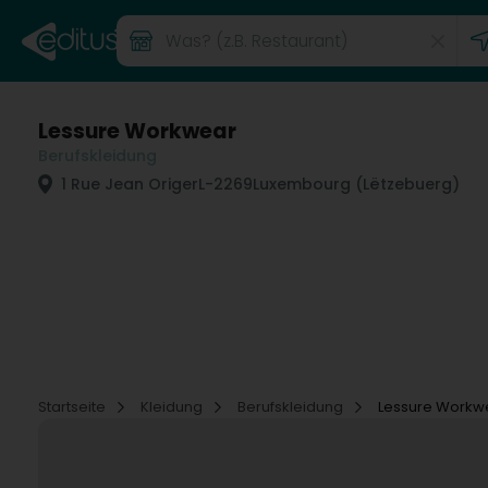
Lessure Workwear
Berufskleidung
1 Rue Jean Origer
L-2269
Luxembourg (Lëtzebuerg)
Startseite
Kleidung
Berufskleidung
Lessure Workw