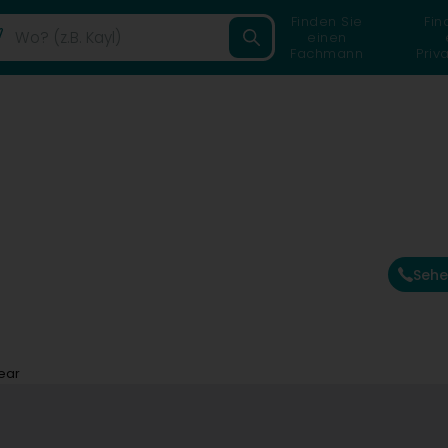
Finden Sie
Fin
einen
Fachmann
Priv
Sehe
ear