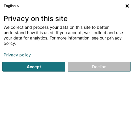
English
DE
Privacy on this site
We collect and process your data on this site to better
Verfeinere deine Suche
understand how it is used. If you accept, we'll collect and use
your data for analytics. For more information, see our privacy
Autour de moi
Bascharage
Bestbewertet
(2)
(7)
policy.
18
Arbeitskleidung
Ergebnis(se) für
en 53ms
Privacy policy
Startseite
Kleidung
Arbeitskleidung
Accept
Decline
1
Team WMB GmbH
8 Gewerbegebiet Am Bahnhof
D-54338
Schweich
Wir haben etwas dagegen, wenn Ihre Kleidung nicht die
richtigen Eigenschaften hat. Deshalb besprechen wir mit
Ihnen, was machbar ist (und wie schnell). Wir beraten Sie,
welches Textil welche Eigenschaften haben sollte, welche
fertigungstechnischen...