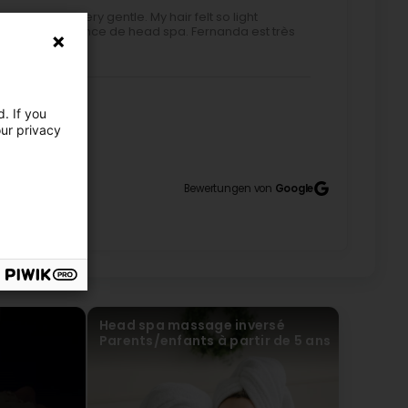
rnanda is very gentle. My hair felt so light
s bonne expérience de head spa. Fernanda est très
bien détendue.
. If you
our privacy
14
Bewertungen von
Google
was conducive to letting go. A cozy place, soft
atments... a true moment of disconnection. I left
 you soon! (Original) Jai passé un excellent moment.
Head spa massage inversé
etite lumières, musique calme. Et les odeurs des
Parents/enfants à partir de 5 ans
 sortie plus légère. Un grand merci a la dame si