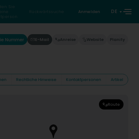
den Sie
DE
eine
Rückwärtssuche
Anmelden
atperson
die Nummer
E-Mail
Anreise
Website
Planity
nen
Rechtliche Hinweise
Kontaktpersonen
Artikel
Route