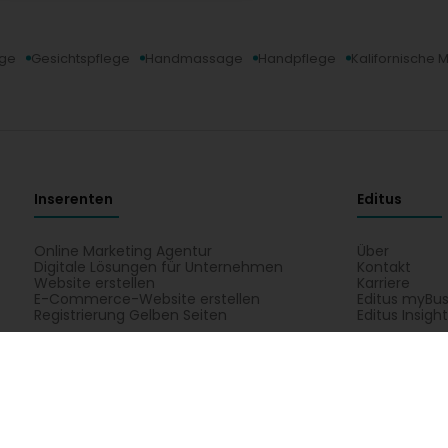
ge
Gesichtspflege
Handmassage
Handpflege
Kalifornische
Inserenten
Editus
Online Marketing Agentur
Über
Digitale Lösungen für Unternehmen
Kontakt
Website erstellen
Karriere
E-Commerce-Website erstellen
Editus myBus
Registrierung Gelben Seiten
Editus Insigh
erung
Bildung, Ausbildung und Arbeit
Dienste an Fachleute
mus
Medizin und Gesundheit
Privatsektor
Schönheit, Spo
o'Zen: Geschäftszeiten, Telefonnummer, Adresse. Alle Tätigkeiten von 
metikstudio, Massage, Reiki, Sportmassage. Finden Sie Ihren Kontakt Na