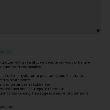
besuch
aturo'zen est un institut de beauté qui vous offre une
 adaptées à vos besoins.
 et crème hydratante pour une peau éclatante.
aits revitalisants.
ent entretenues et sublimées.
es précises pour soulager les tensions.
ncluant shampooing, massage crânien et traitements
proche.