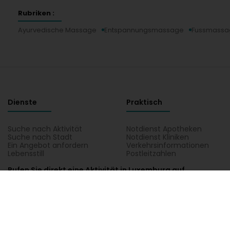
Rubriken :
Ayurvedische Massage
Entspannungsmassage
Fussmassa
Dienste
Praktisch
Suche nach Aktivität
Notdienst Apotheken
Suche nach Stadt
Notdienst Kliniken
Ein Angebot anfordern
Verkehrsinformationen
Lebensstill
Postleitzahlen
Rufen Sie direkt eine Aktivität in Luxemburg auf
Autowerkstatt, Verkehr und Mobilität
Bank, Finanz, Versich
Kommunikation und Multimedia
Kultur, Freizeit und Touris
Verwaltung und andere Dienstleistungen
Wohnen
Naturo'Zen in Hagondange, alle praktischen Informationen über Natur
Gesichtspflege, Handmassage, Handpflege, Kalifornische Massage, Kos