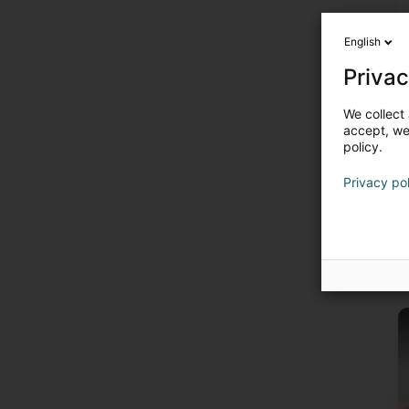
English
Privac
We collect 
accept, we'
policy.
Privacy po
U