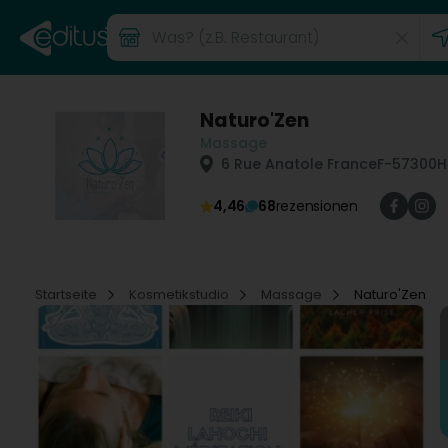
Naturo'Zen
Massage
6 Rue Anatole France
F-57300
H
4,46
68
rezensionen
Startseite
Kosmetikstudio
Massage
Naturo'Zen