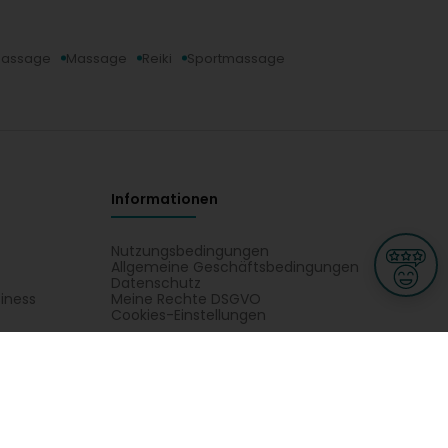
 Massage
Massage
Reiki
Sportmassage
Informationen
Nutzungsbedingungen
Allgemeine Geschäftsbedingungen
Datenschutz
iness
Meine Rechte DSGVO
t
Cookies-Einstellungen
Gewerblich
Handel
Hotel, Restaurant, Wirtshaus
rt und Wellness
Naturo'Zen: Ayurvedische Massage, Entspannungsmassage, Fussmassage,
turo'Zen auf einem Plan in Hagondange.