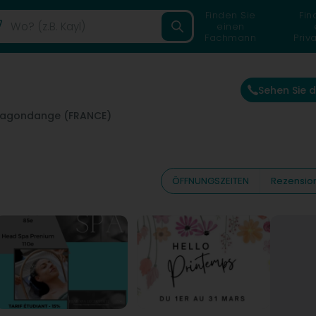
Finden Sie
Fin
einen
Fachmann
Priv
Sehen Sie 
agondange (FRANCE)
ÖFFNUNGSZEITEN
Rezensio