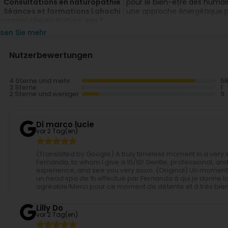
Consultations en naturopathie
: pour le bien-être des humai
Séances et formations Lahochi
: une approche énergétique po
ourquoi choisir Naturo'zen ?
Une expertise reconnue
: avec une note moyenne de 4,9/5 sur 
esen Sie mehr
Un service personnalisé
: pour une expérience unique à chaque
Réservation facile
: en ligne avec confirmation immédiate et
Nutzerbewertungen
ffrez-vous un moment de sérénité et de soin avec Naturo'zen, o
4 Sterne und mehr
3 Sterne
2 Sterne und weniger
Di marco lucie
vor 2 Tag(en)
(Translated by Google) A truly timeless moment in a very 
Fernanda, to whom I give a 10/10! Gentle, professional, and
experience, and see you very soon. (Original) Un moment
un head spa de 1h effectué par Fernanda à qui je donne l
agréable!Merci pour ce moment de détente et à très bien
Lilly Do
vor 2 Tag(en)