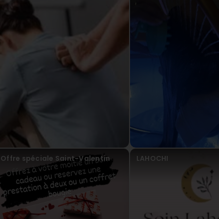
Merci énormément pour ce moment passé en votre c
D
vor 13 Tag(en)
Belle découverte aujourd’hui avec ce massage. Je recom
d’une compétence remarquable. Elle a vraiment un don et j
wonderful discovery today with this massage. I highly r
skilled. She truly has a gift and I will gladly return.
Naturo'Zen
vor 13 Tag(en)
Merci beaucoup ,je suis ravie que le massage ,vous ai
recevrez de nouveau. A bientôt Fernanda
Offre spéciale Saint-Valentin
LAHOCHI