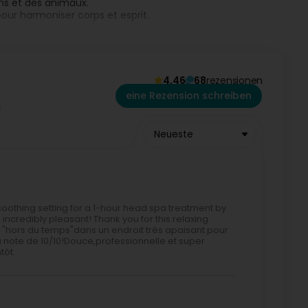
ns et des animaux.
ur harmoniser corps et esprit.
35 avis clients.
 visite.
 paiement sur place.
ù bien-être et expertise se rencontrent.
4,46
68
rezensionen
eine Rezension schreiben
Neueste
soothing setting for a 1-hour head spa treatment by
 incredibly pleasant! Thank you for this relaxing
 "hors du temps"dans un endroit très apaisant pour
a note de 10/10!Douce,professionnelle et super
tôt.