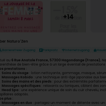
ber Naturo'Zen
Barrierefreier Zugang
Parkplatz
Internetzugang
Haus
itué au
6 Rue Anatole France, 57300 Hagondange (France)
, N
arenthèse de bien-être grâce à un large éventail de prestations
os prestations :
Soins du visage
: lotion nettoyante, gommage, masque, sérum
Massages Kobido
: une technique anti-âge japonaise aux bienf
Soins des mains et des pieds
: pour des extrémités parfaitem
Massages spécifiques
: relaxants ou toniques, ciblant des zon
Head Spa
: une expérience unique de soin du cuir chevelu, i
apillaires adaptés.
os plus :
Massages en duo
: partagez un moment de détente avec un 