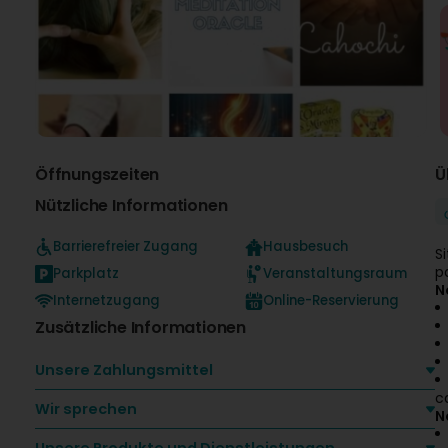
Öffnungszeiten
Ü
Nützliche Informationen
Barrierefreier Zugang
Hausbesuch
S
p
Parkplatz
Veranstaltungsraum
N
Internetzugang
Online-Reservierung
Zusätzliche Informationen
Unsere Zahlungsmittel
c
Wir sprechen
N