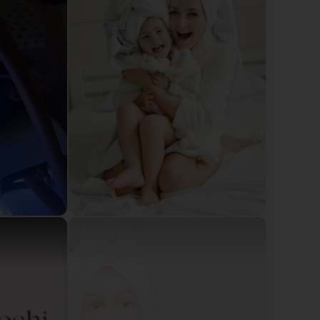
ompagnie A très bientôt Fetnanda
mande cette femme qui est d’une gentillesse et
’y retournerai volontiers. (Translated by Google) A
ecommend this woman who is remarkably kind and
 plu , ce sera avec un grand plaisir que je vous