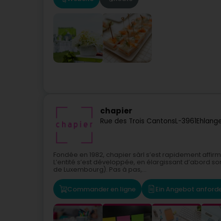
chapier
Rue des Trois Cantons
L-3961
Ehlang
Fondée en 1982, chapier sàrl s’est rapidement aff
L’entité s’est développée, en élargissant d’abord son 
de Luxembourg). Pas à pas,...
Commander en ligne
Ein Angebot anford