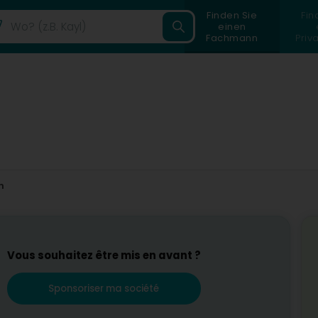
Finden Sie
Fin
einen
Fachmann
Priv
h
Vous souhaitez être mis en avant ?
Sponsoriser ma société