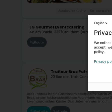
Asiatische Küche
Koreanische
English
LG Gourmet Eventcatering
Privac
4a Am Bruch
L-3327
Crauthem (Krautem)
Route
We collect 
accept, we'
policy.
Privacy po
Traiteur Bras Patrice
20 Rue des Trois Cantons
L-3980
Wic
Bras Traiteur ist ein Gastronomiebetrieb mit Sitz in
Bras, einem leidenschaftlichen Fachmann mit über 3
luxemburgischen Küche. Das Unternehmen ist auf...
Website
Route