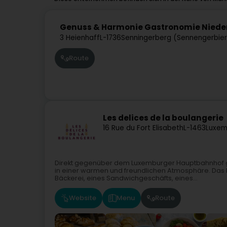
Genuss & Harmonie Gastronomie Nied
3 Heienhaff
L-1736
Senningerberg (Sennengerbie
Route
Les delices de la boulangerie
16 Rue du Fort Elisabeth
L-1463
Luxem
Direkt gegenüber dem Luxemburger Hauptbahnhof ge
in einer warmen und freundlichen Atmosphäre. Das
Bäckerei, eines Sandwichgeschäfts, eines...
Website
Menu
Route