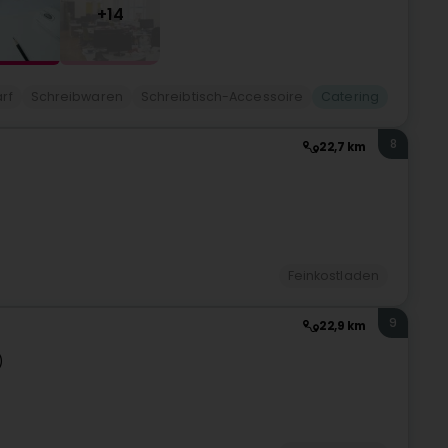
+14
rf
Schreibwaren
Schreibtisch-Accessoire
Catering
8
22,7 km
Feinkostladen
9
22,9 km
)