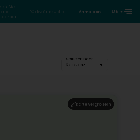
den Sie
DE
eine
Rückwärtssuche
Anmelden
atperson
Sortieren nach
Relevanz
Karte vergrößern