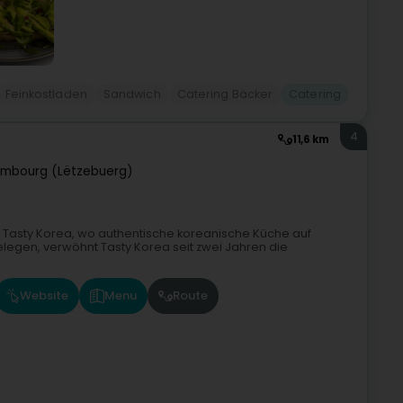
Feinkostladen
Sandwich
Catering Bäcker
Catering
4
11,6 km
embourg (Lëtzebuerg)
i Tasty Korea, wo authentische koreanische Küche auf
elegen, verwöhnt Tasty Korea seit zwei Jahren die
Website
Menu
Route