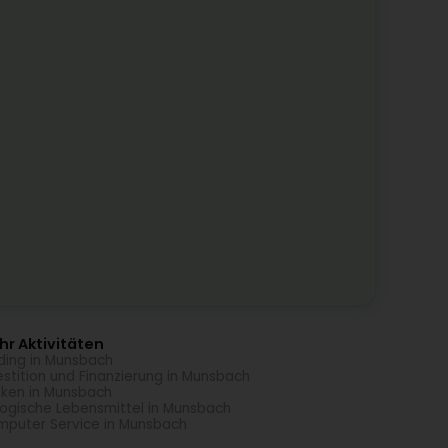
r Aktivitäten
ding in Munsbach
estition und Finanzierung in Munsbach
ken in Munsbach
logische Lebensmittel in Munsbach
puter Service in Munsbach