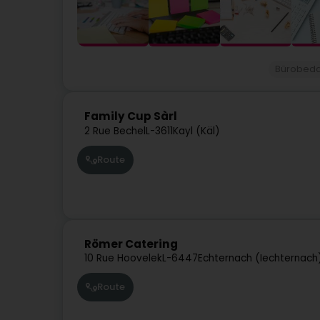
Bürobeda
Family Cup Sàrl
2 Rue Bechel
L-3611
Kayl (Käl)
Route
Römer Catering
10 Rue Hoovelek
L-6447
Echternach (Iechternach
Route