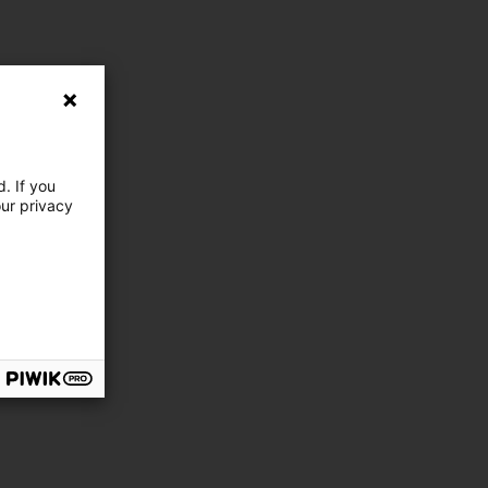
. If you
our privacy