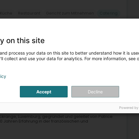
 Küche
Restaurant
Gericht zum Mitnehmen
Catering
5
14,3 km
y on this site
and process your data on this site to better understand how it is used
ll collect and use your data for analytics. For more information, see 
Feinkostladen
licy
6
20,5 km
Accept
Decline
krange (Wickreng)
Powered by
 Wickrange, Luxemburg, gegründet und geleitet von Patrice
0 Jahren Erfahrung in der französischen und