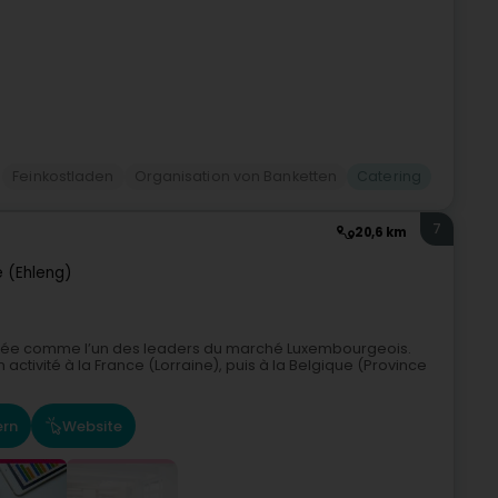
Feinkostladen
Organisation von Banketten
Catering
7
20,6 km
e (Ehleng)
irmée comme l’un des leaders du marché Luxembourgeois.
activité à la France (Lorraine), puis à la Belgique (Province
ern
Website