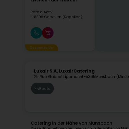
Eischen Paul Traiteur
Parc d'Activ.
L-8308
Capellen (Kapellen)
Gesponserter
Luxair S.A. LuxairCatering
25 Rue Gabriel Lippmann
L-5365
Munsbach (Mins
Route
Catering in der Nähe von Munsbach
Diese Unternehmen befinden sich in der Nähe von Mun