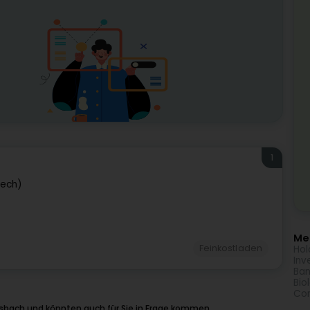
1
bech)
Meh
Feinkostladen
Hol
Inv
Ban
Bio
Com
sbach und könnten auch für Sie in Frage kommen.