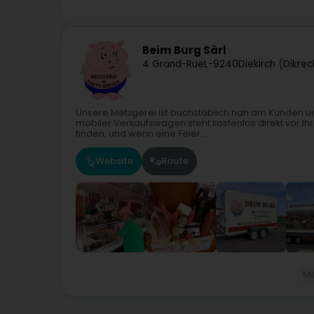
Beim Burg Sàrl
4 Grand-Rue
L-9240
Diekirch (Dikrec
Unsere Metzgerei ist buchstäblich nah am Kunden un
mobiler Verkaufswagen steht kostenlos direkt vor Ih
finden, und wenn eine Feier...
Website
Route
Me