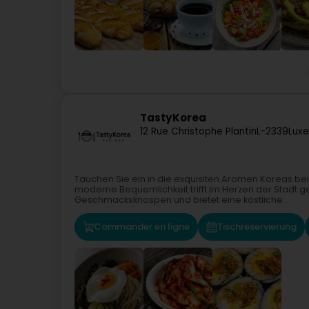
TastyKorea
12 Rue Christophe Plantin
L-2339
Lux
Tauchen Sie ein in die exquisiten Aromen Koreas be
moderne Bequemlichkeit trifft.Im Herzen der Stadt g
Geschmacksknospen und bietet eine köstliche...
Commander en ligne
Tischreservierung