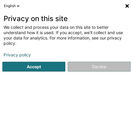
English
DE
Privacy on this site
We collect and process your data on this site to better
Verfeinere deine Suche
understand how it is used. If you accept, we'll collect and use
your data for analytics. For more information, see our privacy
Autour de moi
Bestbewertet
Barrierefreier Zuga
(3)
policy.
24
Tierärzte in Luxemburg-Stadt
Ergebnis(se) für
en 54ms
Privacy policy
Startseite
Tierärzte
Luxembourg
Accept
Decline
1
ColVet - Cabinet vétérinaire à
Cessange
3 Rue des Frênes
L-1549
Luxembourg (Lëtzebuerg)
ColVet – Tierarztpraxis in Cessange (Luxemburg-Stadt)Dr.
Guillaume Colette begrüßt Sie in der Tierarztpraxis ColVet
in Cessange (Luxemburg-Stadt), die ausschließlich auf
die Behandlung von Hunden und Katzen spezialisiert ist.
Mit mehr als 5 Jahren...