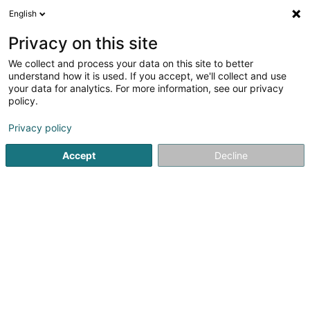
English
DE
Privacy on this site
We collect and process your data on this site to better
Verfeinere deine Suche
understand how it is used. If you accept, we'll collect and use
your data for analytics. For more information, see our privacy
Autour de moi
Bestbewertet
Parkplatz
H
(1)
(2)
policy.
4446
Soparfi in Luxemburg-Stadt
Ergebnis(se) für
en 62ms
Privacy policy
Startseite
Holding
Soparfi
Luxembourg
Accept
Decline
1
Fidalpha SA
9 Avenue Guillaume
L-1651
Luxembourg (Lëtzebuerg)
Fidalpha SA wurde auf Initiative von Herrn Marcel Krier
gegründet.Mit über 25 Jahren Erfahrung in Luxemburg
befindet sich unsere Buchhaltungsfirma im Stadtteil
Hollerich, in unmittelbarer Nähe des Stadtzentrums.Egal,
ob Sie einen freien Beruf...