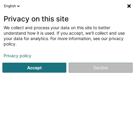
English
DE
Privacy on this site
We collect and process your data on this site to better
Verfeinere deine Suche
understand how it is used. If you accept, we'll collect and use
your data for analytics. For more information, see our privacy
Autour de moi
Bestbewertet
Barrierefreier Zuga
(1)
policy.
4
Schreibwaren in Luxemburg-Stadt
Ergebnis(se) für
en
Privacy policy
45ms
Accept
Decline
Startseite
Schreibwaren
Schreibwaren
Luxembourg
1
Muller & Wegener Sàrl
69 Rue de Bouillon
L-1248
Luxembourg (Lëtzebuerg)
Bedient ganz Luxemburg
Das Unternehmen Muller & Wegener wurde 1901
gegründet und wird heute noch in vierter Generation von
derselben Familie geführt. Wir bieten Ihnen ein breites
Sortiment an Produkten in den Bereichen Büro- und