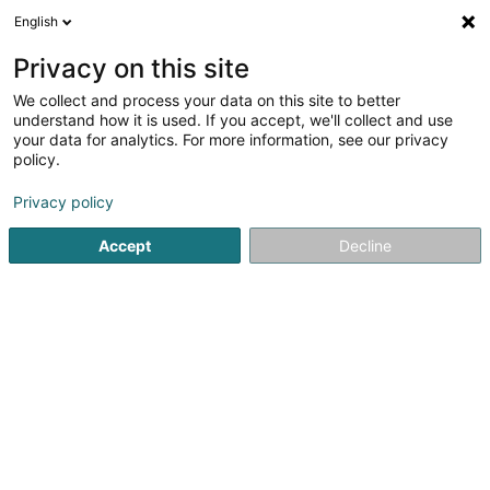
English
DE
Privacy on this site
We collect and process your data on this site to better
Verfeinere deine Suche
understand how it is used. If you accept, we'll collect and use
your data for analytics. For more information, see our privacy
Autour de moi
Bestbewertet
Barrierefreier Zuga
(3)
policy.
44
Optiker in Luxemburg-Stadt
Ergebnis(se) für
en 158ms
Privacy policy
Startseite
Optiker
Luxembourg
Accept
Decline
Suchen Sie einen Optiker in Luxemburg-Stadt?
Profitieren Sie von einer präzisen Sehprüfung, einer großen
Auswahl an trendigen Brillenfassungen und kompetenten
Ratschlägen, um die optimale optische Lösung für Sie in
Luxemburg-Stadt zu finden.
Optique Marc Wirtz