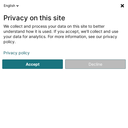
English
DE
Privacy on this site
We collect and process your data on this site to better
Verfeinere deine Suche
understand how it is used. If you accept, we'll collect and use
your data for analytics. For more information, see our privacy
Autour de moi
Heute geöffnet
(0)
policy.
13
Optiker in Esch-sur-Alzette
Ergebnis(se) für
en 95ms
Privacy policy
Startseite
Optiker
Esch-sur-Alzette
Accept
Decline
Suchen Sie einen Optiker in Esch-sur-Alzette?
Profitieren Sie von einer präzisen Sehprüfung, einer großen
Auswahl an trendigen Brillenfassungen und kompetenten
Ratschlägen, um die optimale optische Lösung für Sie in Esch-
sur-Alzette zu finden.
Optique Marc Wirtz