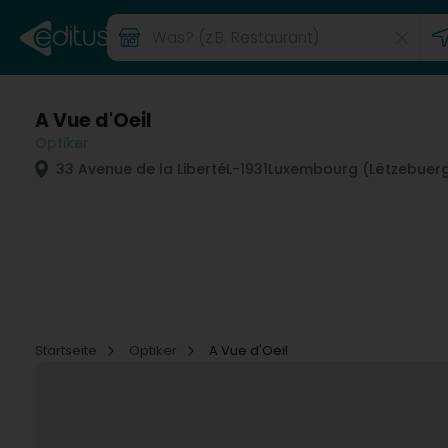
A Vue d'Oeil
Optiker
33 Avenue de la Liberté
L-1931
Luxembourg (Lëtzebuer
Startseite
Optiker
A Vue d'Oeil