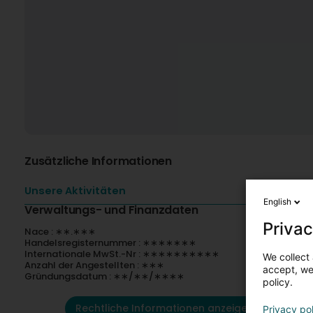
Zusätzliche Informationen
Unsere Aktivitäten
English
Verwaltungs- und Finanzdaten
Privac
Nace : ∗∗.∗∗∗
Handelsregisternummer : ∗∗∗∗∗∗∗
Internationale MwSt.-Nr : ∗∗∗∗∗∗∗∗∗∗
We collect 
Anzahl der Angestellten : ∗∗∗
accept, we'
Gründungsdatum : ∗∗/∗∗/∗∗∗∗
policy.
Rechtliche Informationen anzeigen
Privacy po