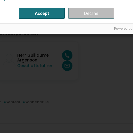
Accept
Decline
Powered by
ontaktpersonen
Herr Guillaume
Argenson
Geschäftsführer
r
Sehtest
Sonnenbrille