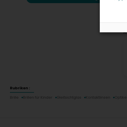
K
Rubriken :
Brille
Brillen für Kinder
Gleitsichtglas
Kontaktlinsen
Optike