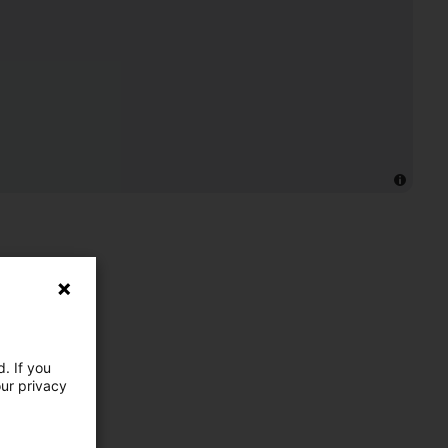
. If you
our privacy