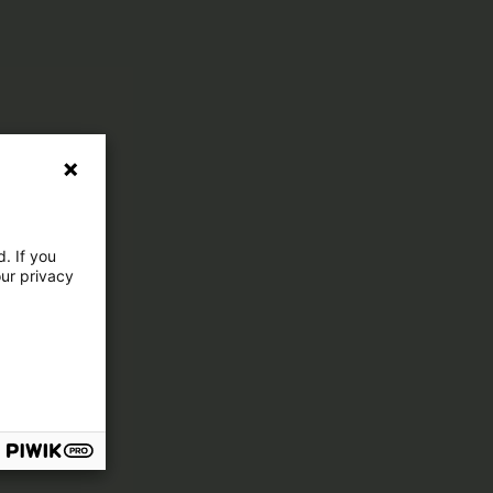
. If you
our privacy