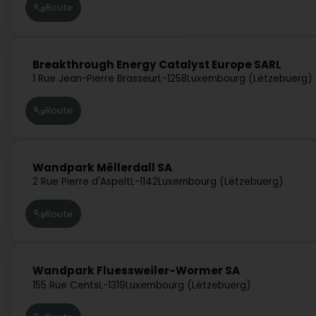
Route
Breakthrough Energy Catalyst Europe SARL
1 Rue Jean-Pierre Brasseur
L-1258
Luxembourg (Lëtzebuerg)
Route
Wandpark Mëllerdall SA
2 Rue Pierre d'Aspelt
L-1142
Luxembourg (Lëtzebuerg)
Route
Wandpark Fluessweiler-Wormer SA
155 Rue Cents
L-1319
Luxembourg (Lëtzebuerg)