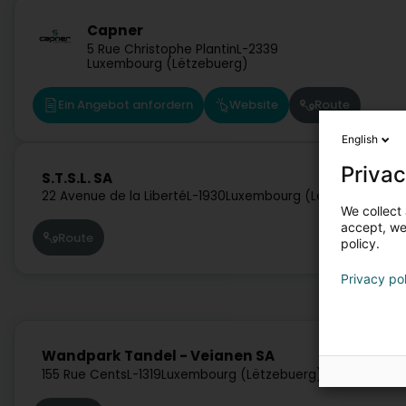
Capner
5 Rue Christophe Plantin
L-2339
Luxembourg (Lëtzebuerg)
Ein Angebot anfordern
Website
Route
English
Privac
S.T.S.L. SA
22 Avenue de la Liberté
L-1930
Luxembourg (Lëtzebuerg)
We collect 
accept, we'
Route
policy.
Privacy po
Wandpark Tandel - Veianen SA
155 Rue Cents
L-1319
Luxembourg (Lëtzebuerg)