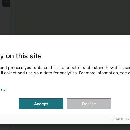
2
3
y on this site
and process your data on this site to better understand how it is used
ll collect and use your data for analytics. For more information, see 
licy
Accept
Decline
4
Powered by