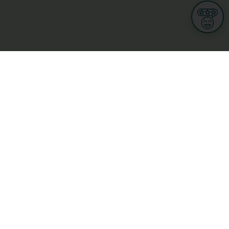
Informationen
Nutzungsbedingungen
Allgemeine Geschäftsbedingungen
Datenschutz
iness
Meine Rechte DSGVO
t
Cookies-Einstellungen
Gewerblich
Handel
Hotel, Restaurant, Wirtshaus
rt und Wellness
ge
L-3670 Kayl