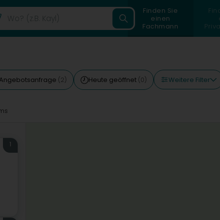
Finden Sie
Fin
einen
Fachmann
Priv
Weitere Filter
Angebotsanfrage
Heute geöffnet
(2)
(0)
ms
1