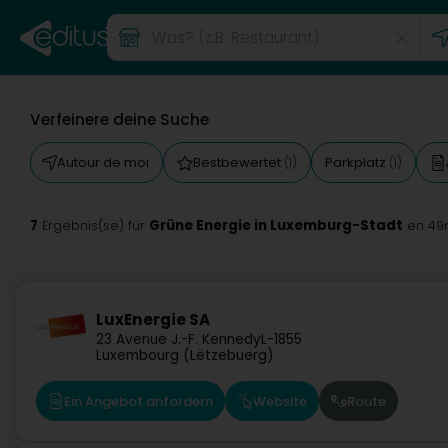
Verfeinere deine Suche
Autour de moi
Bestbewertet
Parkplatz
(1)
(1)
7
Grüne Energie in Luxemburg-Stadt
Ergebnis(se) für
en 49
LuxEnergie SA
23 Avenue J.-F. Kennedy
L-1855
Luxembourg (Lëtzebuerg)
Ein Angebot anfordern
Website
Route