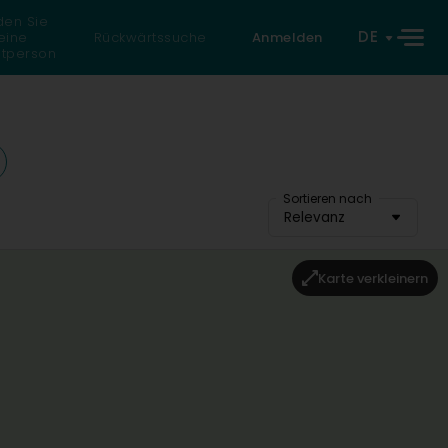
den Sie
DE
eine
Rückwärtssuche
Anmelden
atperson
Sortieren nach
Relevanz
Karte verkleinern