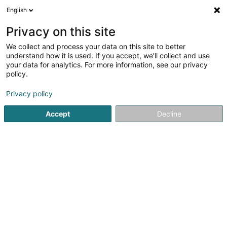
English
DE
Privacy on this site
We collect and process your data on this site to better
understand how it is used. If you accept, we'll collect and use
your data for analytics. For more information, see our privacy
Homepac
policy.
Heizung mit erneuerbarer Energie
Privacy policy
Accept
Decline
161 Rue du Kiem
L-8030
Strassen (Stroossen)
Sehen Sie die Nummer
E-Mail
Anreise
Website
Startseite
Heizung
Heizung mit erneuerbarer Energie