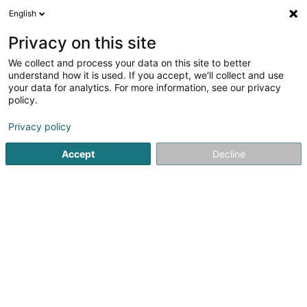
English
DE
Privacy on this site
We collect and process your data on this site to better
Verfeinere deine Suche
understand how it is used. If you accept, we'll collect and use
your data for analytics. For more information, see our privacy
Weitere Filter
Autour de moi
Parkplatz
(1)
policy.
1
Gartenmöbel in Lorentzweiler
Ergebnis(se) für
en 37ms
Privacy policy
Startseite
Garten
Gartenmöbel
Lorentzweiler
Accept
Decline
Pereira de Jesus Paysagiste Sàrl
Rue de Dudelange
L-3631
Kayl (Käl)