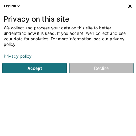
English
DE
Privacy on this site
We collect and process your data on this site to better
Liewen Dobaussen Asbl
understand how it is used. If you accept, we'll collect and use
your data for analytics. For more information, see our privacy
Psychiatrische Unterkunft außerhalb
des Krankenhauses
policy.
4,5
8
rezensionen
Privacy policy
72 Avenue J.-F. Kennedy
L-9053
Ettelbruck (Ettelbréck)
Accept
Decline
Kontakt
Actuali
Sehen Sie die Nummer
E-Mail
Anreise
Website
Startseite
Gesundheitszentrum
Psychiatrische Unterkunf