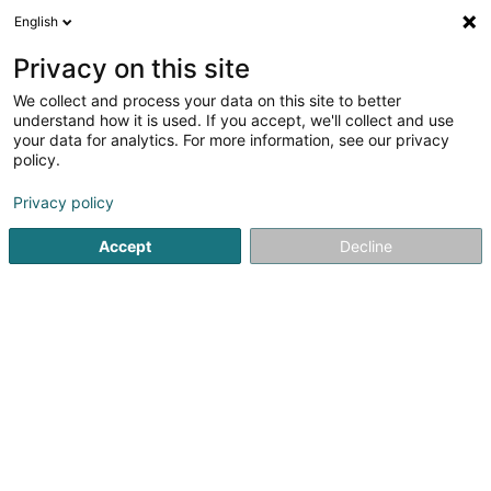
English
DE
Privacy on this site
We collect and process your data on this site to better
Verfeinere deine Suche
understand how it is used. If you accept, we'll collect and use
your data for analytics. For more information, see our privacy
Autour de moi
Ettelbruck
Bestbewertet
Ba
(2)
(2)
policy.
4
Ambulanter Dienst
Ergebnis(se) für
en 47ms
Privacy policy
Startseite
Krankenhäuser und Kliniken
Ambulanter Dienst
Accept
Decline
1
LuxCare Mobilitéit - Taxi
Ambulance
3A Rue du Port
L-6685
Mertert (Mäertert)
Bedient ganz Luxemburg
Mit Sitz in Mertert, im Osten Luxemburgs, ist LuxCare
Mobilitéit - Taxi Ambulance (Luxe Universelle) auf
Krankentaxi-Dienste, Medizintaxis, PMR-Taxis sowie nicht
dringende Krankentransporte spezialisiert. Das
Unternehmen unterstützt Privatpersonen,...