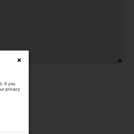
. If you
our privacy