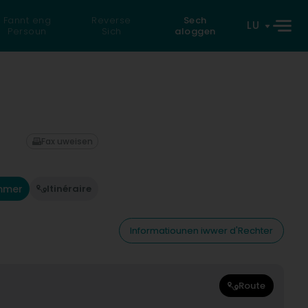
Fannt eng
Reverse
Sech
LU
Persoun
Sich
aloggen
Fax uweisen
mmer
Itinéraire
Informatiounen iwwer d'Rechter
Route