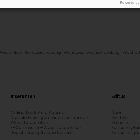
Powered by
Perséinlech Schutzausrüstung
Schutzaarbechtskleedung
Sécher
Inserenten
Editus
Online Marketing Agentur
Über
Digitale Lösungen für Unternehmen
Kontakt
Website erstellen
Karriere
E-Commerce-Website erstellen
Editus myBus
Registrierung Gelben Seiten
Editus Insigh