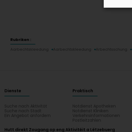
Rubriken :
Aarbechtskleedung
Aarbechtskleedung
Arbechtsschung
Dienste
Praktisch
Suche nach Aktivität
Notdienst Apotheken
Suche nach Stadt
Notdienst Kliniken
Ein Angebot anfordern
Verkehrsinformationen
Postleitzahlen
Hutt direkt Zougang op eng Aktivitéit a Lëtzebuerg