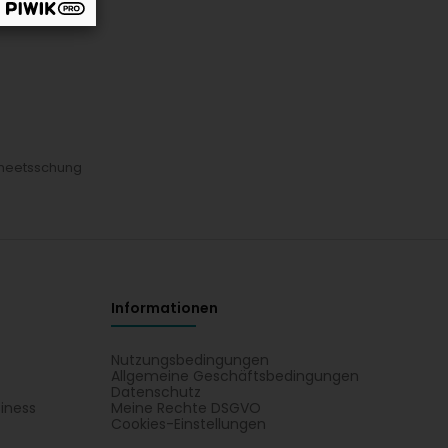
heetsschung
Informationen
Nutzungsbedingungen
Allgemeine Geschäftsbedingungen
Datenschutz
iness
Meine Rechte DSGVO
t
Cookies-Einstellungen