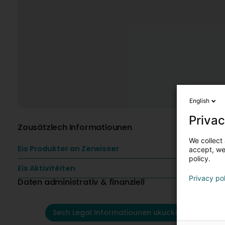
English
Privac
Zousätzlech Informatiounen
We collect 
Eis Produkter an Zerwisser
accept, we'
policy.
Eis Aktivitéiten
Privacy po
Daten administrativ & finanziell
Sech Legal Informatiounen ukucken