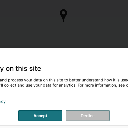
y on this site
and process your data on this site to better understand how it is used
ll collect and use your data for analytics. For more information, see 
licy
Accept
Decline