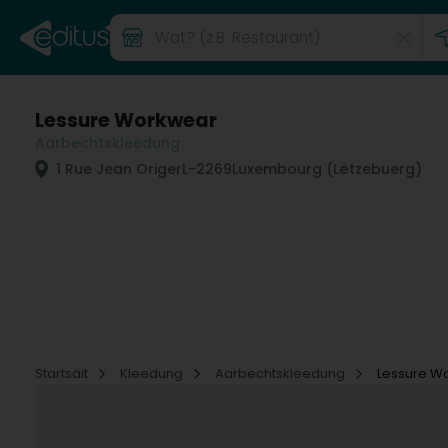
Lessure Workwear
Aarbechtskleedung
1 Rue Jean Origer
L-2269
Luxembourg (Lëtzebuerg)
Startsäit
Kleedung
Aarbechtskleedung
Lessure W