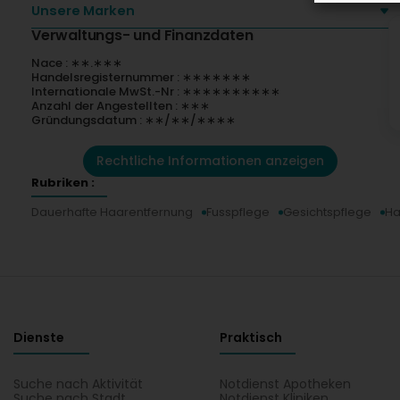
Unsere Marken
Verwaltungs- und Finanzdaten
Nace : ∗∗.∗∗∗
Handelsregisternummer : ∗∗∗∗∗∗∗
Internationale MwSt.-Nr : ∗∗∗∗∗∗∗∗∗∗
Anzahl der Angestellten : ∗∗∗
Gründungsdatum : ∗∗/∗∗/∗∗∗∗
Rechtliche Informationen anzeigen
Rubriken :
Dauerhafte Haarentfernung
Fusspflege
Gesichtspflege
Ha
Dienste
Praktisch
Suche nach Aktivität
Notdienst Apotheken
Suche nach Stadt
Notdienst Kliniken