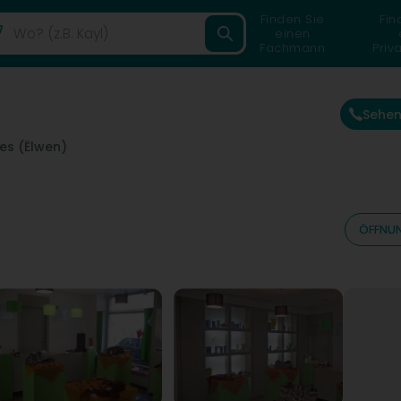
Finden Sie
Fin
einen
Fachmann
Priv
Sehen
ges (Ëlwen)
ÖFFNUN