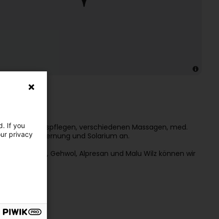
. If you
wahl an Gesichtspflegen, verschiedenen Massagen, med.
our privacy
tiver Haarentfernung und Solarium an.
ra, Alessandro, Gehwol, Alpresan und Malu Wilz können wir
.