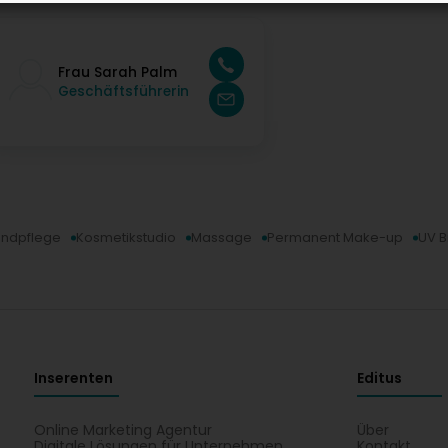
Frau Sarah Palm
Geschäftsführerin
ndpflege
Kosmetikstudio
Massage
Permanent Make-up
UV 
Inserenten
Editus
Online Marketing Agentur
Über
Digitale Lösungen für Unternehmen
Kontakt