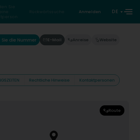
den Sie
DE
eine
Rückwärtssuche
Anmelden
atperson
 Sie die Nummer
E-Mail
Anreise
Website
GSZEITEN
Rechtliche Hinweise
Kontaktpersonen
Route