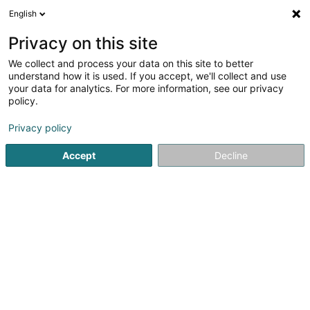
English
DE
Privacy on this site
We collect and process your data on this site to better
1
Waffenkammer in Kayl
understand how it is used. If you accept, we'll collect and use
Ergebnis(se) für
en 36ms
your data for analytics. For more information, see our privacy
policy.
Startseite
Waffen und Munition
Waffenkammer
Kayl
Privacy policy
1
RFC Sàrl "Knives & More"
Accept
Decline
21 Rue de la Forêt
L-3643
Kayl (Käl)
RFC s.à r.l. (ehemals R. Fioretti – Messerschmiede) –
KaylGegründet im Jahr 1988 ist RFC s.à r.l., ehemals R.
Fioretti – Messerschmiede, ein familiengeführtes
Unternehmen mit Sitz in Kayl, das von einer echten und
grenzenlosen Leidenschaft für...