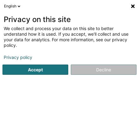
English
DE
Privacy on this site
We collect and process your data on this site to better
Verfeinere deine Suche
understand how it is used. If you accept, we'll collect and use
your data for analytics. For more information, see our privacy
Autour de moi
Heute geöffnet
(0)
policy.
1
Waffenkammer in Elvange (Schengen)
Ergebnis(se) für
Privacy policy
en 41ms
Accept
Decline
Startseite
Waffen und Munition
Waffenkammer
Elvange
1
Luxguns Sàrl
7 Rue de Wintrange
L-5692
Elvange (Schengen) (Elweng)
Waffen und Munition