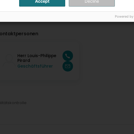
Accept
Decline
Powered by
ontaktpersonen
Herr Louis-Philippe
Pirard
Geschäftsführer
itätskontrolle