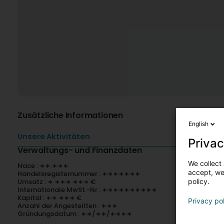
Zusätzliche Informationen
English
Unsere Aktivitäten
Privac
Verwaltungs- und Finanzdaten
We collect 
Nace : ∗∗.∗∗∗
accept, we'
Handelsregisternummer : ∗∗∗∗∗∗∗
Umsatz : ∗ ∗∗∗ ∗∗∗ €
policy.
Internationale MwSt.-Nr : ∗∗∗∗∗∗∗∗∗∗
Kapital : ∗∗ ∗∗∗ €
Privacy po
Anzahl der Angestellten : ∗∗∗
Gründungsdatum : ∗∗/∗∗/∗∗∗∗