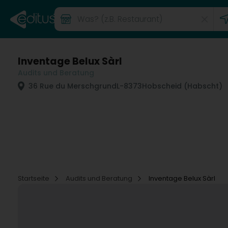
Inventage Belux Sàrl
Audits und Beratung
36 Rue du Merschgrund
L-8373
Hobscheid (Habscht)
Startseite
Audits und Beratung
Inventage Belux Sàrl