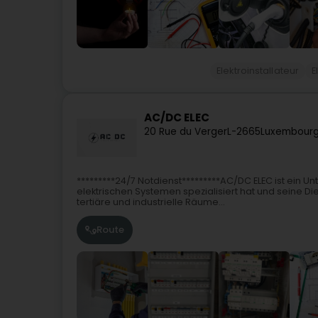
Elektroinstallateur
E
AC/DC ELEC
20 Rue du Verger
L-2665
Luxembourg
*********24/7 Notdienst*********AC/DC ELEC ist ein Un
elektrischen Systemen spezialisiert hat und seine D
tertiäre und industrielle Räume...
Route