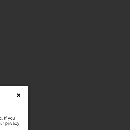
. If you
our privacy