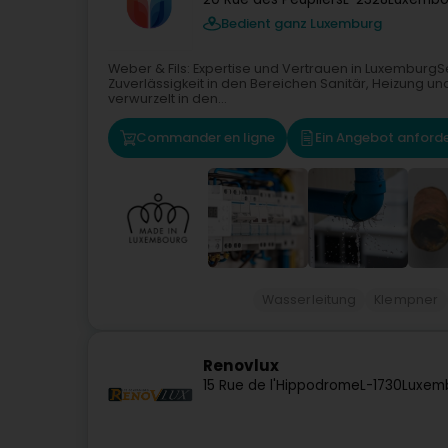
Bedient ganz Luxemburg
Weber & Fils: Expertise und Vertrauen in LuxemburgSe
Zuverlässigkeit in den Bereichen Sanitär, Heizung und 
verwurzelt in den...
Commander en ligne
Ein Angebot anford
Wasserleitung
Klempner
Renovlux
15 Rue de l'Hippodrome
L-1730
Luxem