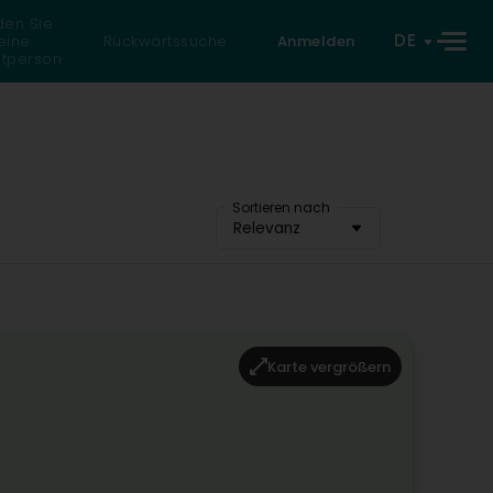
den Sie
DE
eine
Rückwärtssuche
Anmelden
atperson
Sortieren nach
Relevanz
Karte vergrößern