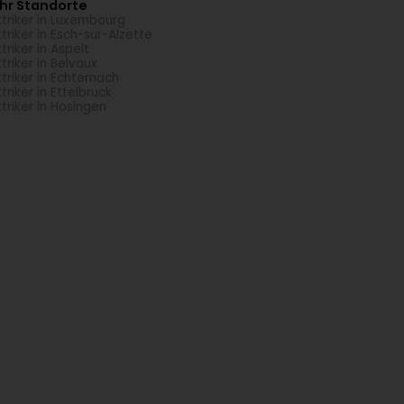
hr Standorte
ktriker in Luxembourg
ktriker in Esch-sur-Alzette
ktriker in Aspelt
ktriker in Belvaux
ktriker in Echternach
ktriker in Ettelbruck
ktriker in Hosingen