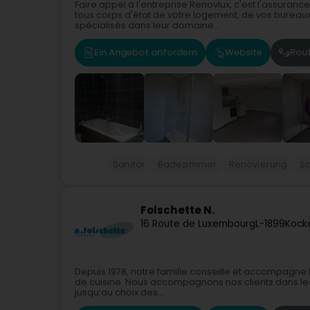
Faire appel à l'entreprise Renovlux, c'est l'assurance
tous corps d'état de votre logement, de vos burea
spécialisés dans leur domaine...
Ein Angebot anfordern
Website
Rou
Sanitär
Badezimmer
Renovierung
Sa
Folschette N.
16 Route de Luxembourg
L-1899
Kock
Depuis 1978, notre famille conseille et accompagne le
de cuisine. Nous accompagnons nos clients dans les 
jusqu’au choix des...