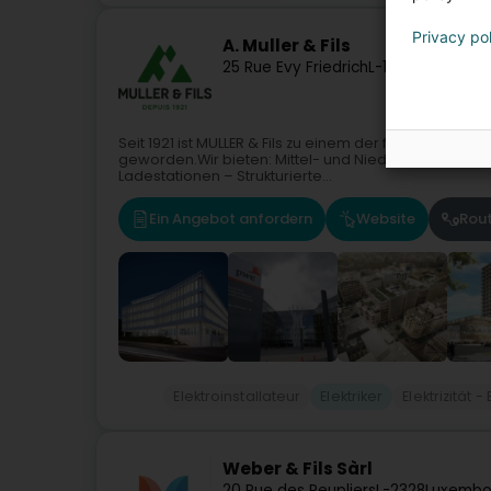
Privacy po
A. Muller & Fils
25 Rue Evy Friedrich
L-1552
Luxembour
Seit 1921 ist MULLER & Fils zu einem der führenden U
geworden.Wir bieten: Mittel- und Niederspannung 
Ladestationen – Strukturierte...
Ein Angebot anfordern
Website
Rou
Elektroinstallateur
Elektriker
Elektrizität
Weber & Fils Sàrl
20 Rue des Peupliers
L-2328
Luxembo