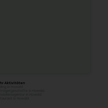
r Aktivitäten
ding in Howald
trägergeschäfte in Howald
obilienagentur in Howald
taurant in Howald