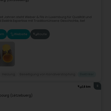
it Jahren steht Weber & Fils in Luxemburg für Qualität und
Elektrik.Expertise mit TraditionUnsere Geschichte, tief
ern
Website
Route
Heizung
Beseitigung von Kanalverstopfung
Elektriker
8
1,6 km
bourg (Lëtzebuerg)