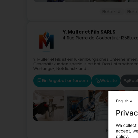
Elektrizität
Elekt
Y. Muller et Fils SARLS
4 Rue Pierre de Coubertin
L-1358
Lux
Y. Müller et Fils ist ein luxemburgisches Unternehmen
Geschäftskunden spezialisiert hat. Das Unternehmen mi
Wartungs-, Notdienst- und...
Ein Angebot anfordern
Website
Rou
English
Privac
We collect 
Heizung
Wass
accept, we'
policy.