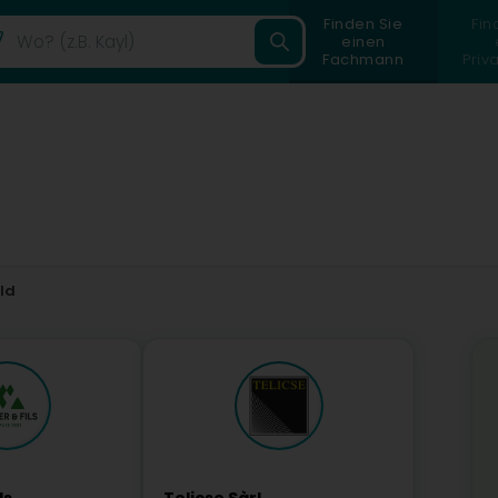
Finden Sie
Fin
einen
Fachmann
Priv
ld