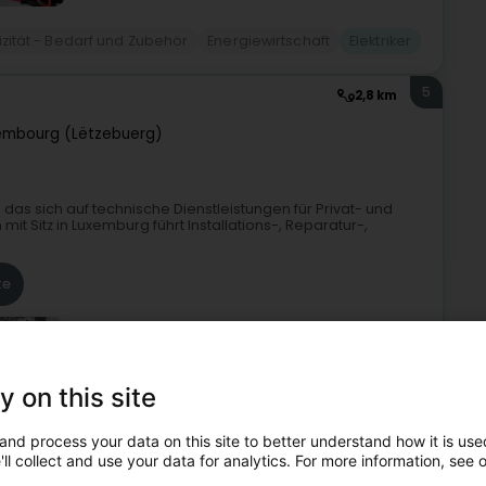
rizität - Bedarf und Zubehör
Energiewirtschaft
Elektriker
5
2,8 km
embourg (Lëtzebuerg)
, das sich auf technische Dienstleistungen für Privat- und
t Sitz in Luxemburg führt Installations-, Reparatur-,
te
y on this site
and process your data on this site to better understand how it is used
erleitung
Beseitigung von Kanalverstopfung
Elektriker
ll collect and use your data for analytics. For more information, see 