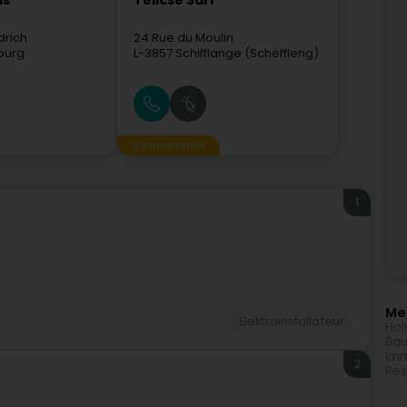
ls
Telicse Sàrl
drich
24 Rue du Moulin
ourg
L-3857
Schifflange (Schëffleng)
Gesponserter
1
Meh
Elektroinstallateur
Hol
Bau
Imm
2
Res