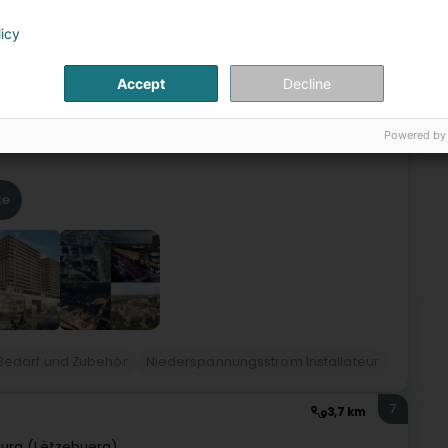
6
2,3 km
licy
g (Lëtzebuerg)
Accept
Decline
nternehmen im Bereich der Elektroinstallationen in Luxemburg
Powered by
– Stromaggregate – USV-Anlagen – Photovoltaik –
te
 - Bedarf und Zubehör
Niederspannungsstrom Installateur
7
3,7 km
urg (Lëtzebuerg)