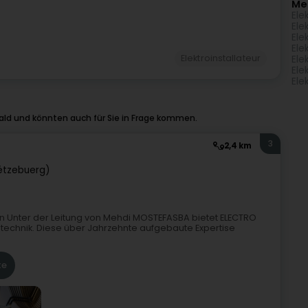
Me
Ele
Ele
Ele
Ele
Elektroinstallateur
Ele
Ele
Ele
ld und könnten auch für Sie in Frage kommen.
3
2,4 km
ëtzebuerg)
n Unter der Leitung von Mehdi MOSTEFASBA bietet ELECTRO
otechnik. Diese über Jahrzehnte aufgebaute Expertise
te