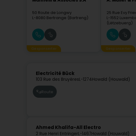
Mannelli & Associés S.A
A. Muller & Fi
50 Route de Longwy
25 Rue Evy Frie
L-8080
Bertrange (Bartreng)
L-1552
Luxemb
(Lëtzebuerg)
Gesponserter
Gesponserter
Electricité Bück
103 Rue des Bruyères
L-1274
Howald (Houwald)
Route
Ahmed Khalifa-All Electro
2 Rue Henri Entringer
L-1467
Howald (Houwald)