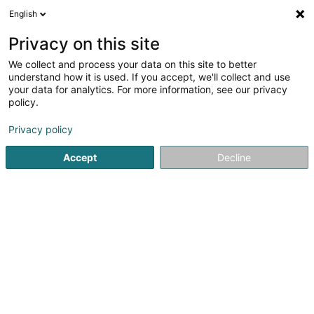
English
DE
Privacy on this site
We collect and process your data on this site to better
Hëllef Doheem - Centre d'Aide
understand how it is used. If you accept, we'll collect and use
et de Soins Mersch
your data for analytics. For more information, see our privacy
policy.
Krankenschwestern und Pflegerinnen -
Private
Privacy policy
5
1
rezensionen
8 Um Mierscherbierg
L-7526
Mersch (Miersch)
Accept
Decline
Fax anzeigen
Kontakt
Sehen Sie die Nummer
E-Mail
Anreise
Website
Startseite
Krankenschwestern und Pflegerinnen - Private