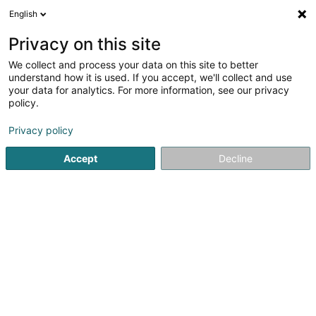
English
DE
Privacy on this site
We collect and process your data on this site to better
1
understand how it is used. If you accept, we'll collect and use
Ergebnis(se) für
Einzelhandel für Beleuchtungskörper in Gonderange
en
your data for analytics. For more information, see our privacy
44ms
policy.
Startseite
Beleuchtung
Einzelhandel für Beleuchtungskörpe
Privacy policy
Accept
Decline
1
Schmitt Rolf
Zone d'Activité Gehaansraich
L-6187
Gonderange (Gonnereng)
Unsere Firma Eclairage Rolf Schmitt und unsere
Kunstgalerie Celsius in Gonderange bieten Ihnen eine
große Auswahl an Leuchten: Kronleuchter, Lampen,
Wandleuchten...Wir entwerfen Beleuchtungselemente in
unseren Werkstätten und bieten...