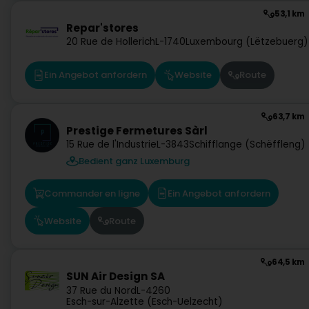
53,1 km
Repar'stores
20 Rue de Hollerich
L-1740
Luxembourg (Lëtzebuerg)
Ein Angebot anfordern
Website
Route
63,7 km
Prestige Fermetures Sàrl
15 Rue de l'Industrie
L-3843
Schifflange (Schëffleng)
Bedient ganz Luxemburg
Commander en ligne
Ein Angebot anfordern
Website
Route
64,5 km
SUN Air Design SA
37 Rue du Nord
L-4260
Esch-sur-Alzette (Esch-Uelzecht)