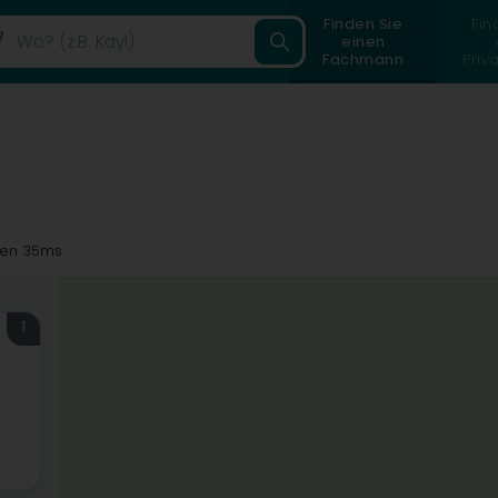
Finden Sie
Fin
einen
Fachmann
Priv
en 35ms
1