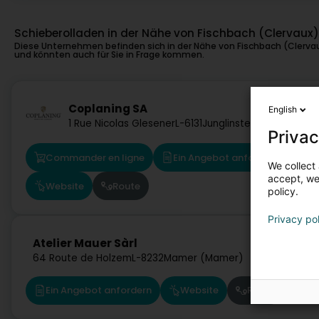
Schieberolladen in der Nähe von Fischbach (Clervaux)
Diese Unternehmen befinden sich in der Nähe von Fischbach (Clerva
und könnten auch für Sie in Frage kommen.
43 km
Coplaning SA
English
1 Rue Nicolas Glesener
L-6131
Junglinster (Jonglënste
Privac
Commander en ligne
Ein Angebot anfordern
We collect 
accept, we'
Website
Route
policy.
Privacy po
50,6 km
Atelier Mauer Sàrl
64 Route de Holzem
L-8232
Mamer (Mamer)
Ein Angebot anfordern
Website
Route