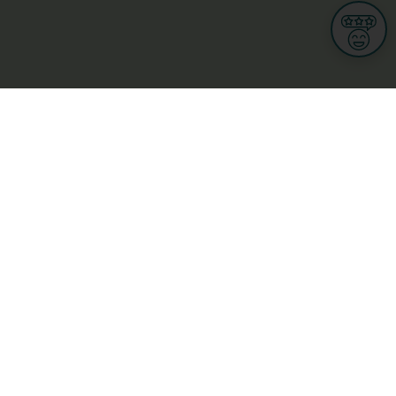
Informationen
Nutzungsbedingungen
Allgemeine Geschäftsbedingungen
Datenschutz
iness
Meine Rechte DSGVO
t
Cookies-Einstellungen
Gewerblich
Handel
Hotel, Restaurant, Wirtshaus
rt und Wellness
ge
L-3670 Kayl