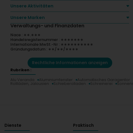
Unsere Aktivitäten
Unsere Marken
Verwaltungs- und Finanzdaten
Nace : ∗∗.∗∗∗
Handelsregisternummer : ∗∗∗∗∗∗∗
Internationale MwSt.-Nr : ∗∗∗∗∗∗∗∗∗∗
Gründungsdatum : ∗∗/∗∗/∗∗∗∗
Rechtliche Informationen anzeigen
Rubriken :
Alu Veranda
Aluminiumfenster
Automatisches Garagentor
Rollläden, Jalousien
Schieberolladen
Schreinerei
Sonnens
Dienste
Praktisch