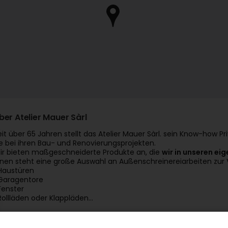
ber Atelier Mauer Sàrl
eit über 65 Jahren stellt das Atelier Mauer Sàrl. sein Know-how 
ie bei ihren Bau- und Renovierungsprojekten.
ir bieten maßgeschneiderte Produkte an, die
wir in unseren ei
hnen steht eine große Auswahl an Außenschreinereiarbeiten zur
Haustüren
Garagentore
Fenster
Rollläden oder Klappläden...
onnenschutz und Markisen werden Ihnen ebenfalls angeboten,
önnen.