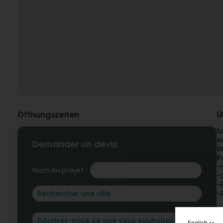
Öffnungszeiten
Ü
S
s
Demander un devis
W
I
-
Nom du projet :
-
-
-
S
k
English