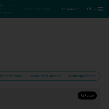
den Sie
DE
eine
Rückwärtssuche
Anmelden
atperson
ebot anfordern
Rechtliche Hinweise
Kontaktpersonen
Route