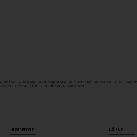
Fenster
Fenster
Garagentore
Haustüren
Markise
PVC Vera
chutz
Store
Tür
Veranda, Windschutz
Inserenten
Editus