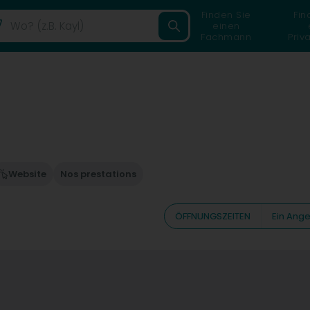
Finden Sie
Fin
einen
Fachmann
Priv
Website
Nos prestations
ÖFFNUNGSZEITEN
Ein Ang