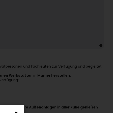
Privatpersonen und Fachleuten zur Verfügung und begleitet
genen Werkstätten in Mamer herstellen.
 Verfügung:
 damit Sie Ihre Außenanlagen in aller Ruhe genießen