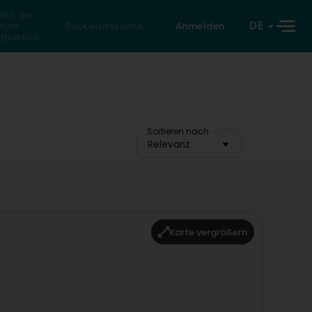
den Sie
DE
eine
Rückwärtssuche
Anmelden
atperson
Sortieren nach
Relevanz
Karte vergrößern