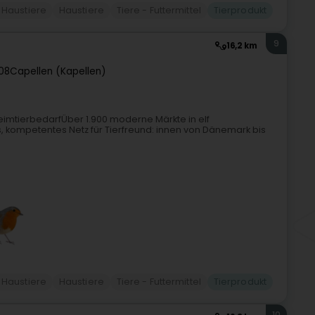
r Haustiere
Haustiere
Tiere - Futtermittel
Tierprodukt
9
16,2 km
08
Capellen (Kapellen)
imtierbedarfÜber 1.900 moderne Märkte in elf
 kompetentes Netz für Tierfreund: innen von Dänemark bis
r Haustiere
Haustiere
Tiere - Futtermittel
Tierprodukt
10