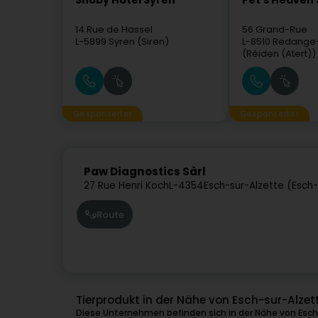
Snoby Hôtel Syren
Pet's Heaven 
14 Rue de Hassel
56 Grand-Rue
L-5899
Syren (Siren)
L-8510
Redange-
(Réiden (Atert))
Gesponserter
Gesponserter
Paw Diagnostics Sàrl
27 Rue Henri Koch
L-4354
Esch-sur-Alzette (Esch
Route
Tierprodukt in der Nähe von Esch-sur-Alzet
Diese Unternehmen befinden sich in der Nähe von Esch