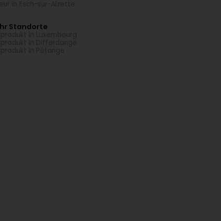
seur in Esch-sur-Alzette
hr Standorte
rprodukt in Luxembourg
rprodukt in Differdange
rprodukt in Pétange