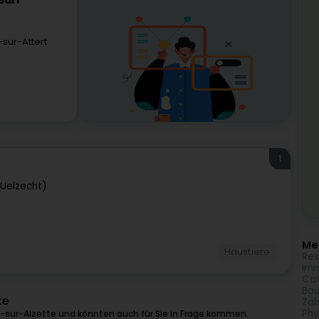
Sàrl
sur-Attert
1
-Uelzecht)
Meh
Haustiere
Res
Imm
Caf
Bau
te
Zah
Phy
-sur-Alzette und könnten auch für Sie in Frage kommen.