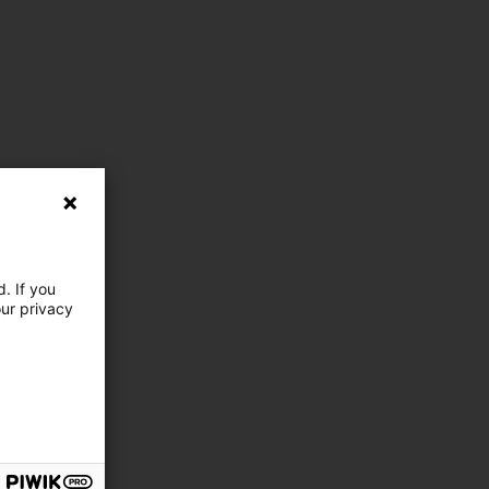
. If you
our privacy