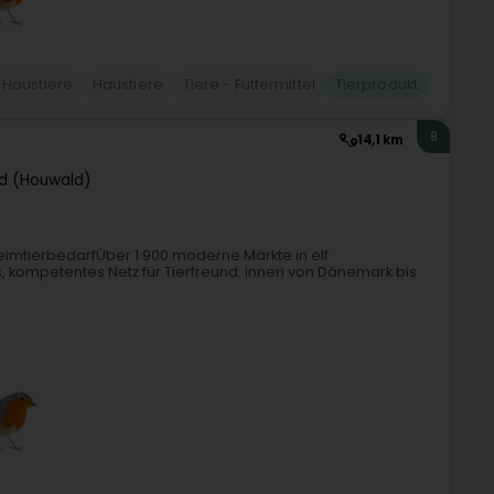
r Haustiere
Haustiere
Tiere - Futtermittel
Tierprodukt
8
14,1 km
d (Houwald)
imtierbedarfÜber 1.900 moderne Märkte in elf
 kompetentes Netz für Tierfreund: innen von Dänemark bis