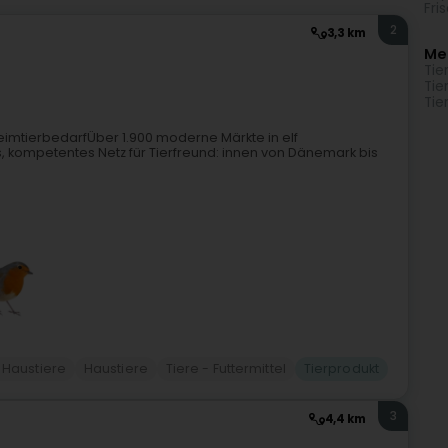
Fri
2
3,3 km
Me
Tie
Tie
Tie
imtierbedarfÜber 1.900 moderne Märkte in elf
 kompetentes Netz für Tierfreund: innen von Dänemark bis
r Haustiere
Haustiere
Tiere - Futtermittel
Tierprodukt
3
4,4 km