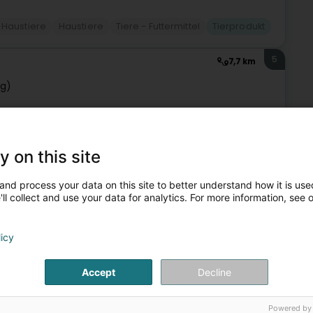
r Haustiere
Haustiere
Tiere - Futtermittel
Tierprodukt
5
7,7 km
ng)
Haustiere
y on this site
6
and process your data on this site to better understand how it is used
14 km
- Drs Libert François & Feis
ll collect and use your data for analytics. For more information, see 
Bartreng)
licy
Neue Haustiere)Termine nur nach Vereinbarung /
Accept
Decline
Powered by