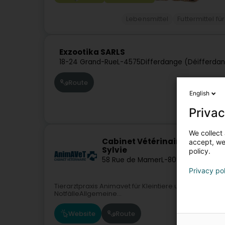
Lebensmittel
Futtermittel fü
Exzootika SARLS
18-24 Grand-Rue
L-4575
Differdange (Déifferda
Route
English
Privac
We collect 
Cabinet Vétérinaire Animavet 
accept, we'
Sylvie
policy.
58 Rue de Mamer
L-8081
Bertrange (
Privacy po
Tierarztpraxis Animavet für Kleintiere und N.A.C. (
NotfälleAllgemeine...
Website
Route