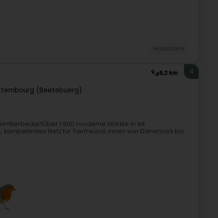
Haustiere
4
9,2 km
ttembourg (Beetebuerg)
imtierbedarfÜber 1.900 moderne Märkte in elf
 kompetentes Netz für Tierfreund: innen von Dänemark bis