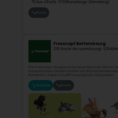
78 Rue d'Esch
L-3720
Rumelange (Rëmeleng)
Route
Fressnapf Bettembourg
235 Route de Luxembourg
L-3254
Be
Die Fressnapf-Gruppe ist Europas Nummer Eins im He
europäischen Ländern bieten ein flächendeckendes,
Rumänien. Dabei schafft Fressnapf ein Ökosystem...
Website
Route