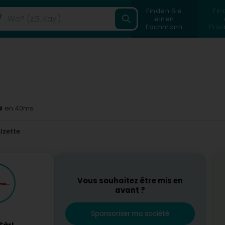
Finden Sie
Fin
einen
Fachmann
Priv
e
en 40ms
lzette
Vous souhaitez être mis en
avant ?
Sponsoriser ma société