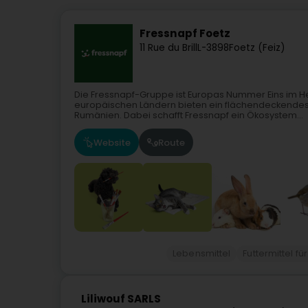
Fressnapf Foetz
11 Rue du Brill
L-3898
Foetz (Feiz)
Die Fressnapf-Gruppe ist Europas Nummer Eins im He
europäischen Ländern bieten ein flächendeckendes,
Rumänien. Dabei schafft Fressnapf ein Ökosystem...
Website
Route
Lebensmittel
Futtermittel fü
Liliwouf SARLS