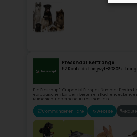
Fressnapf Bertrange
52 Route de Longwy
L-8080
Bertrang
Die Fressnapf-Gruppe ist Europas Nummer Eins im He
europäischen Ländern bieten ein flächendeckendes,
Rumänien. Dabei schafft Fressnapf ein...
Commander en ligne
Website
Route