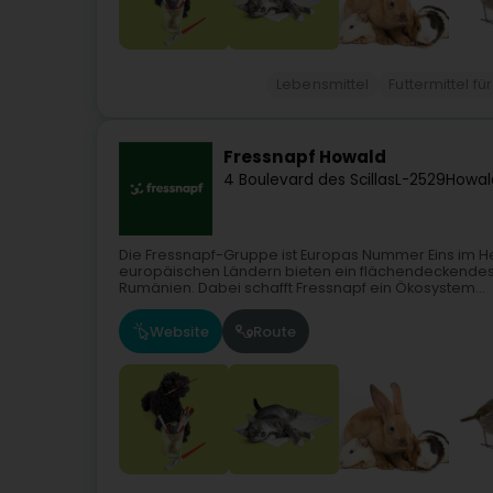
Lebensmittel
Futtermittel fü
Fressnapf Howald
4 Boulevard des Scillas
L-2529
Howal
Die Fressnapf-Gruppe ist Europas Nummer Eins im He
europäischen Ländern bieten ein flächendeckendes,
Rumänien. Dabei schafft Fressnapf ein Ökosystem...
Website
Route