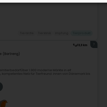
Tierärzte
Tierklinik
Impfung
Tierprodukt
7
13,3 km
e (Bartreng)
imtierbedarfÜber 1.900 moderne Märkte in elf
 kompetentes Netz für Tierfreund: innen von Dänemark bis