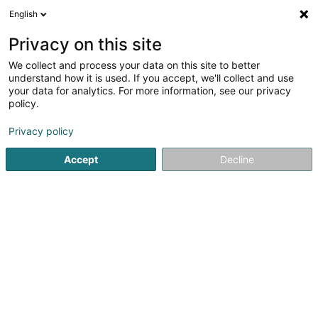
English
DE
Privacy on this site
We collect and process your data on this site to better
Verfeinere deine Suche
understand how it is used. If you accept, we'll collect and use
your data for analytics. For more information, see our privacy
Autour de moi
Heute geöffnet
(0)
policy.
1
Ergebnis(se) für
Privacy policy
Antennen, Parabolantennen, Satellitenschüsseln -
Verkauf, Montage in Esch-sur-Alzette
Accept
Decline
en 31ms
Startseite
Radio und Fernsehen
Antennen, Parabolantennen,
1
Imagination Factory Lux SA
66 Rue Caspar-Mathias Spoo
L-4323
Esch-sur-Alzette (Esch-Uelzecht)