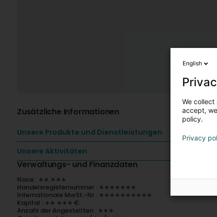
English
Privac
We collect 
Zusätzliche Informationen
accept, we'
policy.
Unsere Produkte und Dienstleistungen
Privacy po
Unsere Aktivitäten
Verwaltungs- und Finanzdaten
Nace : ∗∗.∗∗∗
Handelsregisternummer : ∗∗∗∗∗∗∗
Internationale MwSt.-Nr : ∗∗∗∗∗∗∗∗∗∗
Kapital : ∗∗ ∗∗∗ €
Anzahl der Angestellten : ∗∗∗