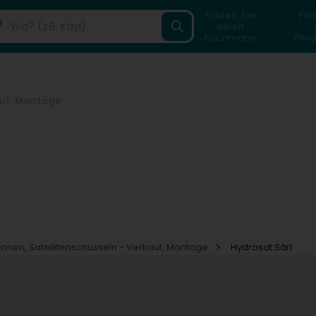
Finden Sie
Fin
einen
Fachmann
Priv
auf, Montage
nnen, Satellitenschüsseln - Verkauf, Montage
Hydrosat Sàrl