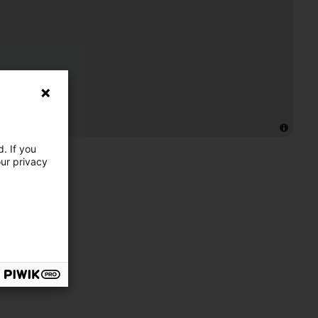
. If you
our privacy