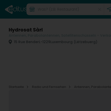
Hydrosat Sàrl
Antennen, Parabolantennen, Satellitenschüsseln - Verk
15 Rue Bender
L-1229
Luxembourg (Lëtzebuerg)
Startseite
Radio und Fernsehen
Antennen, Parabolante