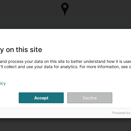
y on this site
and process your data on this site to better understand how it is used
ll collect and use your data for analytics. For more information, see 
licy
Accept
Decline
Powered by