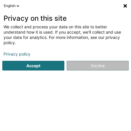
English
DE
Privacy on this site
We collect and process your data on this site to better
Verfeinere deine Suche
understand how it is used. If you accept, we'll collect and use
your data for analytics. For more information, see our privacy
Autour de moi
Luxembourg
Bestbewertet
(19)
(11)
policy.
172
Internettelefonie
Ergebnis(se) für
en 109ms
Privacy policy
Startseite
Telekommunikation
Internettelefonie
Accept
Decline
21
POST Luxembourg - Bureau de
poste Diekirch
Place Guillaume
L-9237
Diekirch (Dikrech)
POST Luxembourg est le premier opérateur de services
postaux et de télécommunications du pays.Notre objectif
est de faciliter la communication et la transmission
d'informations, de données et de contenus entre les
particuliers et les entreprises au...